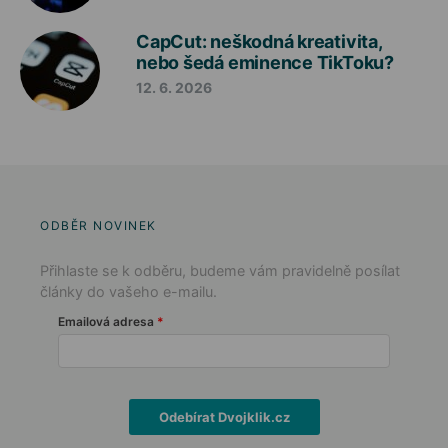
CapCut: neškodná kreativita,
nebo šedá eminence TikToku?
12. 6. 2026
ODBĚR NOVINEK
Přihlaste se k odběru, budeme vám pravidelně posílat
články do vašeho e-mailu.
Emailová adresa
Odebírat Dvojklik.cz