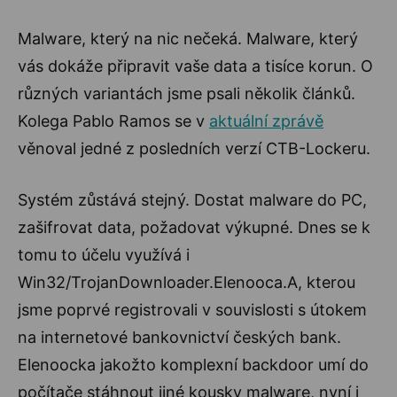
Malware, který na nic nečeká. Malware, který
vás dokáže připravit vaše data a tisíce korun. O
různých variantách jsme psali několik článků.
Kolega Pablo Ramos se v
aktuální zprávě
věnoval jedné z posledních verzí CTB-Lockeru.
Systém zůstává stejný. Dostat malware do PC,
zašifrovat data, požadovat výkupné. Dnes se k
tomu to účelu využívá i
Win32/TrojanDownloader.Elenooca.A, kterou
jsme poprvé registrovali v souvislosti s útokem
na internetové bankovnictví českých bank.
Elenoocka jakožto komplexní backdoor umí do
počítače stáhnout jiné kousky malware, nyní i