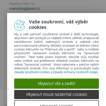
Napište nám na
marketing@eset.cz
Zásady používání cookies
Vaše soukromí, váš výběr
Zásady ochrany osobních údajů
cookies
Spravovat cookies
My a naši partneři využíváme cookies a další technologie,
Provozuje:
abychom vám poskytli co nejlepší online zážitek, analyzovali
ESET software spol. s r.o.
návštěvnost našich webových stránek a nabízeli vám
personalizované reklamy. Můžete souhlasit se sběrem všech
Classic 7 Business Park, Jankovcova 1037/49
cookies kliknutím na "Přijmout vše a zavřít", nebo si můžete
170 00 Praha 7, Česká republika
přizpůsobit nastavení cookies kliknutím na "Spravovat
IČ: 26467593
cookies". Také máte právo kdykoliv odvolat svůj souhlas
nebo změnit své preference ohledně cookies kliknutím na
odkaz "Spravovat cookies", který naleznete v patičce našich
webových stránek. Pro více informací si prostudujte naše
Zásady používání cookies
a
Zásady ochrany osobních údajů
.
PŘIJMOUT VŠE A ZAVŘÍT
PŘIJMOUT POUZE NEZBYTNÉ COOKIES
Dvojklik.cz
SPRAVOVAT COOKIES