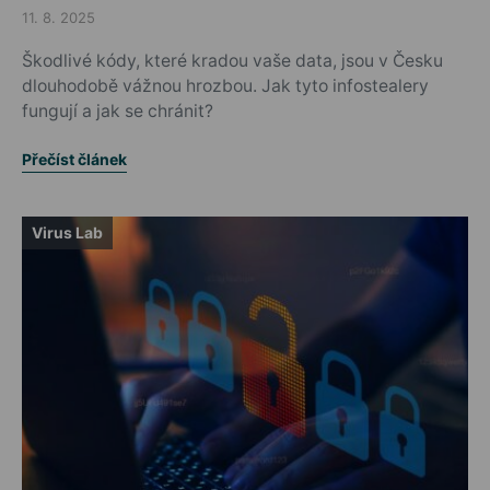
11. 8. 2025
Posted on
Škodlivé kódy, které kradou vaše data, jsou v Česku
dlouhodobě vážnou hrozbou. Jak tyto infostealery
fungují a jak se chránit?
Přečíst článek
Virus Lab