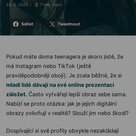
23. 4. 2025
7 min. čtení
Posted on
Sdílet
Tweetnout
Pokud máte doma teenagera je skoro jisté, že
má Instagram nebo TikTok (ještě
pravděpodobněji obojí). Je zcela běžné, že si
mladí lidé dávají na své online prezentaci
záležet
. Často vytvářejí lepší obraz sebe sama.
Nabízí se proto otázka: jak je jejich digitální
obrazy ovlivňují v realitě? Slouží jim nebo škodí?
Dospívající si své profily obvykle nezakládají