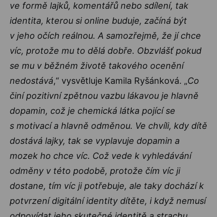
ve formě lajků, komentářů nebo sdílení, tak
identita, kterou si online buduje, začíná být
v jeho očích reálnou. A samozřejmě, že jí chce
víc, protože mu to dělá dobře. Obzvlášť pokud
se mu v běžném životě takového ocenění
nedostává
,“ vysvětluje Kamila Ryšánková. „
Co
činí pozitivní zpětnou vazbu lákavou je hlavně
dopamin, což je chemická látka pojící se
s motivací a hlavně odměnou. Ve chvíli, kdy dítě
dostává lajky, tak se vyplavuje dopamin a
mozek ho chce víc. Což vede k vyhledávání
odměny v této podobě, protože čím víc ji
dostane, tím víc ji potřebuje, ale taky dochází k
potvrzení digitální identity dítěte, i když nemusí
odpovídat jeho skutečné identitě a strachu