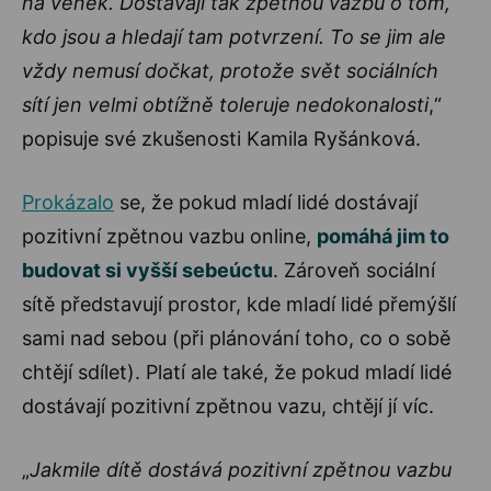
na venek. Dostávají tak zpětnou vazbu o tom,
kdo jsou a hledají tam potvrzení. To se jim ale
vždy nemusí dočkat, protože svět sociálních
sítí jen velmi obtížně toleruje nedokonalosti
,“
popisuje své zkušenosti Kamila Ryšánková.
Prokázalo
se, že pokud mladí lidé dostávají
pozitivní zpětnou vazbu online,
pomáhá jim to
budovat si vyšší sebeúctu
. Zároveň sociální
sítě představují prostor, kde mladí lidé přemýšlí
sami nad sebou (při plánování toho, co o sobě
chtějí sdílet). Platí ale také, že pokud mladí lidé
dostávají pozitivní zpětnou vazu, chtějí jí víc.
„
Jakmile dítě dostává pozitivní zpětnou vazbu