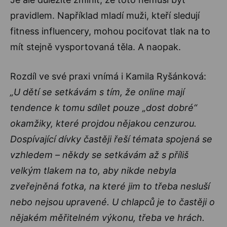
pravidlem. Například mladí muži, kteří sledují
fitness influencery, mohou pociťovat tlak na to
mít stejně vysportovaná těla. A naopak.
Rozdíl ve své praxi vnímá i Kamila Ryšánková:
„U dětí se setkávám s tím, že online mají
tendence k tomu sdílet pouze „dost dobré“
okamžiky, které projdou nějakou cenzurou.
Dospívající dívky častěji řeší témata spojená se
vzhledem – někdy se setkávám až s příliš
velkým tlakem na to, aby nikde nebyla
zveřejněná fotka, na které jim to třeba nesluší
nebo nejsou upravené. U chlapců je to častěji o
nějakém měřitelném výkonu, třeba ve hrách.