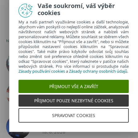
Vaše soukromí, váš výběr
cookies
My a naši partneři využíváme cookies a další technologie,
abychom vám poskytli co nejlepší online zážitek, analyzovali
návštěvnost našich webových stránek a nabízeli vám
personalizované reklamy. Můžete souhlasit se sběrem všech
NEJČTENĚJŠÍ
cookies kliknutím na "Přijmout vše a zavřít", nebo si můžete
přizpůsobit nastavení cookies kliknutím na "Spravovat
cookies". Také máte právo kdykoliv odvolat svůj souhlas
Co je bloatware? Rychlý průvodce
nebo změnit své preference ohledně cookies kliknutím na
zbytečnými aplikacemi
odkaz "Spravovat cookies", který naleznete v patičce našich
webových stránek. Pro více informací si prostudujte naše
10. 7. 2026
Zásady používání cookies
a
Zásady ochrany osobních údajů
.
Zákaz mobilů versus naprostá
PŘIJMOUT VŠE A ZAVŘÍT
volnost. Jak dětem nastavit
hranice?
PŘIJMOUT POUZE NEZBYTNÉ COOKIES
3. 7. 2026
SPRAVOVAT COOKIES
Hacknutý WhatsApp aneb jak
získat zpět ukradený účet?
18. 6. 2026