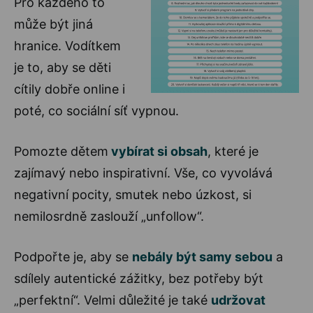
Pro každého to
může být jiná
hranice. Vodítkem
je to, aby se děti
cítily dobře online i
poté, co sociální síť vypnou.
Pomozte dětem
vybírat si obsah
, které je
zajímavý nebo inspirativní. Vše, co vyvolává
negativní pocity, smutek nebo úzkost, si
nemilosrdně zaslouží „unfollow“.
Podpořte je, aby se
nebály být samy sebou
a
sdílely autentické zážitky, bez potřeby být
„perfektní“. Velmi důležité je také
udržovat