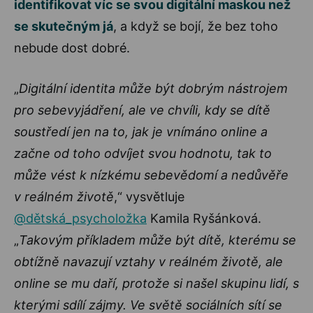
identifikovat víc se svou digitální maskou než
se skutečným já
, a když se bojí, že bez toho
nebude dost dobré.
„
Digitální identita může být dobrým nástrojem
pro sebevyjádření, ale ve chvíli, kdy se dítě
soustředí jen na to, jak je vnímáno online a
začne od toho odvíjet svou hodnotu, tak to
může vést k nízkému sebevědomí a nedůvěře
v reálném životě
,“ vysvětluje
@dětská_psycholožka
Kamila Ryšánková.
„
Takovým příkladem může být dítě, kterému se
obtížně navazují vztahy v reálném životě, ale
online se mu daří, protože si našel skupinu lidí, s
kterými sdílí zájmy. Ve světě sociálních sítí se