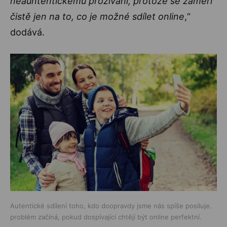
neauntentickému prožívání, protože se zaměří
čistě jen na to, co je možné sdílet online
,“
dodává.
Autentické sdílení toho, kdo doopravdy jsme nás spíše posiluje.
problém začíná, pokud dospívající chtějí být online perfektní.