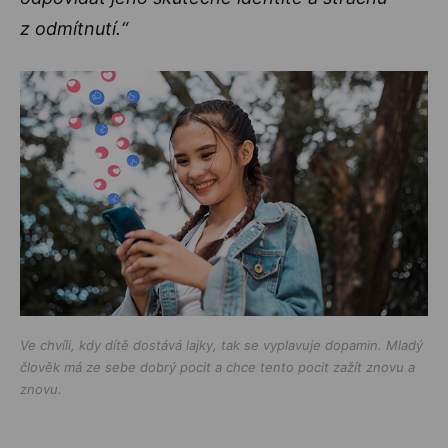
z odmítnutí.“
Ve chvíli, kdy dítě dostává lajky, tak se vyplavuje dopamin. Mladý
člověk má ze sebe dobrý pocit a chce tento pocit zažít znovu a
znovu.