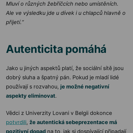
Mluví o různých žebříčcích nebo umístěních.
Ale ve výsledku jde u dívek i u chlapců hlavně o
přijetí.“
Autenticita pomáhá
Jako u jiných aspektů platí, že sociální sítě jsou
dobrý sluha a špatný pán. Pokud je mladí lidé
používají s rozvahou,
je možné negativní
aspekty eliminovat
.
Vědci z Univerzity Lovani v Belgii dokonce
potvrdili
,
že autentická sebeprezentace má
pozitivní dopad
na to, jak si dospívající připadají