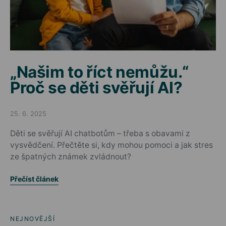
„Našim to říct nemůžu.“
Proč se děti svěřují AI?
25. 6. 2025
Posted on
Děti se svěřují AI chatbotům – třeba s obavami z
vysvědčení. Přečtěte si, kdy mohou pomoci a jak stres
ze špatných známek zvládnout?
Přečíst článek
NEJNOVĚJŠÍ