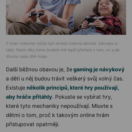
Z hraní videoher může být skvělá rodinná aktivita. Zahrajte si
také. Navíc díky tomu budete mít lepší přehled o tom, co a jak
dlouho vaše dítě hraje.
Další běžnou obavou je, že
gaming je návykový
a děti u něj budou trávit veškerý svůj volný čas.
Existuje
několik principů, které hry používají,
aby hráče přitáhly
. Pokuste se vybírat hry,
které tyto mechaniky nepoužívají. Mluvte s
dětmi o tom, proč k takovým online hrám
přistupovat opatrněji.