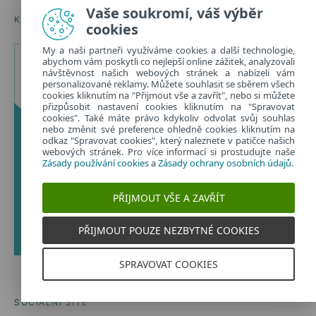
Vaše soukromí, váš výběr
KONVERZAČNÍ KARTY PRO DĚTI A RODIČE
cookies
My a naši partneři využíváme cookies a další technologie,
abychom vám poskytli co nejlepší online zážitek, analyzovali
návštěvnost našich webových stránek a nabízeli vám
personalizované reklamy. Můžete souhlasit se sběrem všech
cookies kliknutím na "Přijmout vše a zavřít", nebo si můžete
přizpůsobit nastavení cookies kliknutím na "Spravovat
cookies". Také máte právo kdykoliv odvolat svůj souhlas
nebo změnit své preference ohledně cookies kliknutím na
odkaz "Spravovat cookies", který naleznete v patičce našich
webových stránek. Pro více informací si prostudujte naše
Zásady používání cookies
a
Zásady ochrany osobních údajů
.
PŘIJMOUT VŠE A ZAVŘÍT
PŘIJMOUT POUZE NEZBYTNÉ COOKIES
SPRAVOVAT COOKIES
SOCIÁLNÍ SÍTĚ