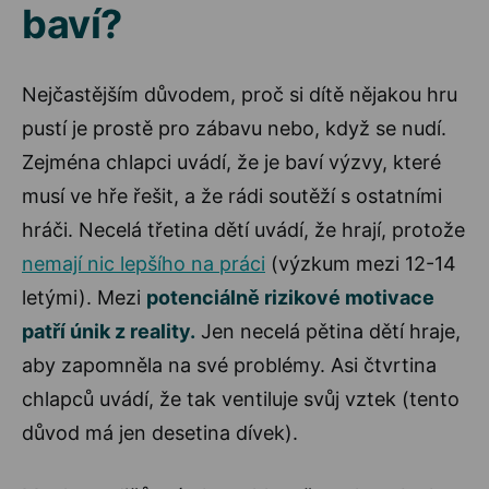
baví?
Nejčastějším důvodem, proč si dítě nějakou hru
pustí je prostě pro zábavu nebo, když se nudí.
Zejména chlapci uvádí, že je baví výzvy, které
musí ve hře řešit, a že rádi soutěží s ostatními
hráči. Necelá třetina dětí uvádí, že hrají, protože
nemají nic lepšího na práci
(výzkum mezi 12-14
letými). Mezi
potenciálně rizikové motivace
patří únik z reality.
Jen necelá pětina dětí hraje,
aby zapomněla na své problémy. Asi čtvrtina
chlapců uvádí, že tak ventiluje svůj vztek (tento
důvod má jen desetina dívek).