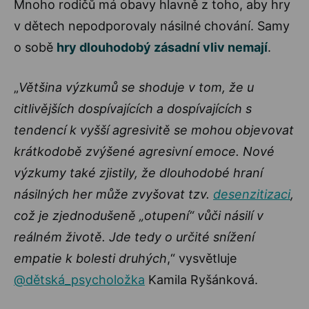
Mnoho rodičů má obavy hlavně z toho, aby hry
v dětech nepodporovaly násilné chování. Samy
o sobě
hry dlouhodobý zásadní vliv nemají
.
„
Většina výzkumů se shoduje v tom, že u
citlivějších dospívajících a dospívajících s
tendencí k vyšší agresivitě se mohou objevovat
krátkodobě zvýšené agresivní emoce. Nové
výzkumy také zjistily, že dlouhodobé hraní
násilných her může zvyšovat tzv.
desenzitizaci
,
což je zjednodušeně „otupení“ vůči násilí v
reálném životě. Jde tedy o určité snížení
empatie k bolesti druhých
,“ vysvětluje
@dětská_psycholožka
Kamila Ryšánková.