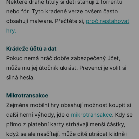
Některé drahé tituly si děti stahují z torrentů
nebo fór. Tyto kradené verze ovšem často
obsahují malware. Přečtěte si,
proč nestahovat
hry.
Krádeže účtů a dat
Pokud nemá hráč dobře zabezpečený účet,
může mu jej útočník ukrást. Prevencí je volit si
silná hesla.
Mikrotransakce
Zejména mobilní hry obsahují možnost koupit si
další herní výhody, jde o
mikrotransakce
. Kdy se
přímo z platební karty strhávají menší částky,
když se ale nasčítají, může dítě utrácet klidně i