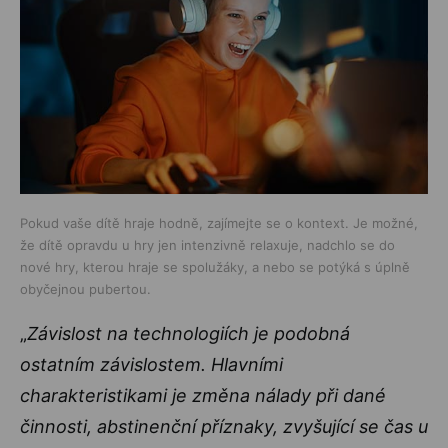
Pokud vaše dítě hraje hodně, zajímejte se o kontext. Je možné,
že dítě opravdu u hry jen intenzivně relaxuje, nadchlo se do
nové hry, kterou hraje se spolužáky, a nebo se potýká s úplně
obyčejnou pubertou.
„
Závislost na technologiích je podobná
ostatním závislostem. Hlavními
charakteristikami je změna nálady při dané
činnosti, abstinenční příznaky, zvyšující se čas u