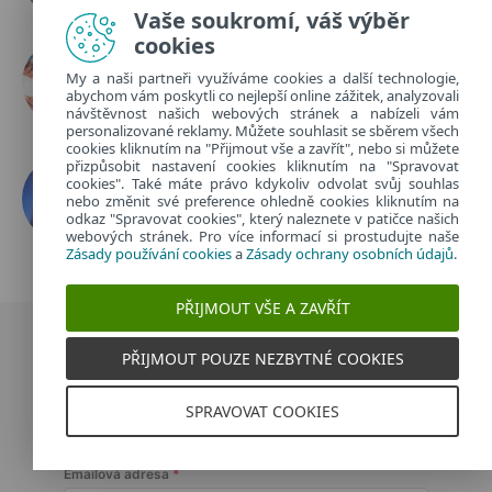
Vaše soukromí, váš výběr
cookies
Zákaz mobilů versus naprostá
volnost. Jak dětem nastavit
My a naši partneři využíváme cookies a další technologie,
hranice?
abychom vám poskytli co nejlepší online zážitek, analyzovali
návštěvnost našich webových stránek a nabízeli vám
3. 7. 2026
personalizované reklamy. Můžete souhlasit se sběrem všech
cookies kliknutím na "Přijmout vše a zavřít", nebo si můžete
Hacknutý WhatsApp aneb jak
přizpůsobit nastavení cookies kliknutím na "Spravovat
cookies". Také máte právo kdykoliv odvolat svůj souhlas
získat zpět ukradený účet?
nebo změnit své preference ohledně cookies kliknutím na
18. 6. 2026
odkaz "Spravovat cookies", který naleznete v patičce našich
webových stránek. Pro více informací si prostudujte naše
Zásady používání cookies
a
Zásady ochrany osobních údajů
.
PŘIJMOUT VŠE A ZAVŘÍT
PŘIJMOUT POUZE NEZBYTNÉ COOKIES
ODBĚR NOVINEK
SPRAVOVAT COOKIES
Přihlaste se k odběru, budeme vám pravidelně posílat
články do vašeho e-mailu.
Emailová adresa