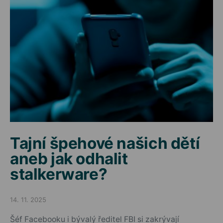
Tajní špehové našich dětí
aneb jak odhalit
stalkerware?
14. 11. 2025
Posted on
Šéf Facebooku i bývalý ředitel FBI si zakrývají