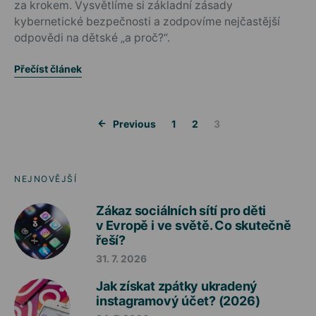
za krokem. Vysvětlíme si základní zásady
kybernetické bezpečnosti a zodpovíme nejčastější
odpovědi na dětské „a proč?“.
Přečíst článek
Stránkování 
Previous
1
2
3
NEJNOVĚJŠÍ
Zákaz sociálních sítí pro děti
v Evropě i ve světě. Co skutečně
řeší?
31. 7. 2026
Jak získat zpátky ukradený
instagramový účet? (2026)