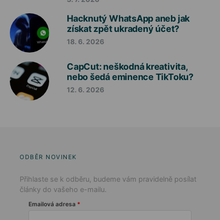
Hacknutý WhatsApp aneb jak
získat zpět ukradený účet?
18. 6. 2026
CapCut: neškodná kreativita,
nebo šedá eminence TikToku?
12. 6. 2026
ODBĚR NOVINEK
Přihlaste se k odběru, budeme vám pravidelně posílat
články do vašeho e-mailu.
Emailová adresa