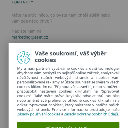
KONTAKTY
Máte na srdci něco, co byste nám chtěli sdělit nebo
vám zde něco chybí?
Napište nám na
marketing@eset.cz
Zásady používání cookies
Vaše soukromí, váš výběr
Zásady ochrany osobních údajů
cookies
Spravovat cookies
My a naši partneři využíváme cookies a další technologie,
Provozuje:
abychom vám poskytli co nejlepší online zážitek, analyzovali
ESET software spol. s r.o.
návštěvnost našich webových stránek a nabízeli vám
personalizované reklamy. Můžete souhlasit se sběrem všech
Classic 7 Business Park, Jankovcova 1037/49
cookies kliknutím na "Přijmout vše a zavřít", nebo si můžete
170 00 Praha 7, Česká republika
přizpůsobit nastavení cookies kliknutím na "Spravovat
IČ: 26467593
cookies". Také máte právo kdykoliv odvolat svůj souhlas
nebo změnit své preference ohledně cookies kliknutím na
odkaz "Spravovat cookies", který naleznete v patičce našich
webových stránek. Pro více informací si prostudujte naše
Zásady používání cookies
a
Zásady ochrany osobních údajů
.