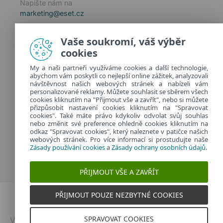
Napište nám na
marketing@eset.cz
Zásady používání cookies
Vaše soukromí, váš výběr
Zásady ochrany osobních údajů
cookies
Spravovat cookies
My a naši partneři využíváme cookies a další technologie,
Provozuje:
abychom vám poskytli co nejlepší online zážitek, analyzovali
ESET software spol. s r.o.
návštěvnost našich webových stránek a nabízeli vám
personalizované reklamy. Můžete souhlasit se sběrem všech
Classic 7 Business Park, Jankovcova 1037/49
cookies kliknutím na "Přijmout vše a zavřít", nebo si můžete
170 00 Praha 7, Česká republika
přizpůsobit nastavení cookies kliknutím na "Spravovat
IČ: 26467593
cookies". Také máte právo kdykoliv odvolat svůj souhlas
nebo změnit své preference ohledně cookies kliknutím na
odkaz "Spravovat cookies", který naleznete v patičce našich
webových stránek. Pro více informací si prostudujte naše
Zásady používání cookies
a
Zásady ochrany osobních údajů
.
PŘIJMOUT VŠE A ZAVŘÍT
PŘIJMOUT POUZE NEZBYTNÉ COOKIES
Dvojklik.cz
SPRAVOVAT COOKIES
Vytvořeno v
ESETu
| © 2026 | Všechna práva