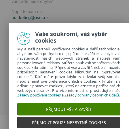
vám zde něco chybí?
Napište nám na
marketing@eset.cz
Zásady používání cookies
Vaše soukromí, váš výběr
Zásady ochrany osobních údajů
cookies
Spravovat cookies
My a naši partneři využíváme cookies a další technologie,
Provozuje:
abychom vám poskytli co nejlepší online zážitek, analyzovali
ESET software spol. s r.o.
návštěvnost našich webových stránek a nabízeli vám
personalizované reklamy. Můžete souhlasit se sběrem všech
Classic 7 Business Park, Jankovcova 1037/49
cookies kliknutím na "Přijmout vše a zavřít", nebo si můžete
170 00 Praha 7, Česká republika
přizpůsobit nastavení cookies kliknutím na "Spravovat
IČ: 26467593
cookies". Také máte právo kdykoliv odvolat svůj souhlas
nebo změnit své preference ohledně cookies kliknutím na
odkaz "Spravovat cookies", který naleznete v patičce našich
webových stránek. Pro více informací si prostudujte naše
Zásady používání cookies
a
Zásady ochrany osobních údajů
.
PŘIJMOUT VŠE A ZAVŘÍT
PŘIJMOUT POUZE NEZBYTNÉ COOKIES