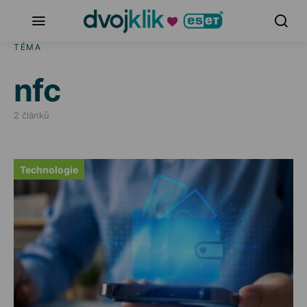
TÉMA
nfc
2 článků
Technologie