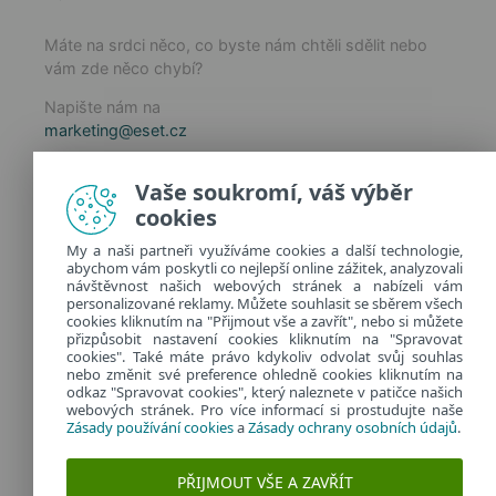
Máte na srdci něco, co byste nám chtěli sdělit nebo
vám zde něco chybí?
Napište nám na
marketing@eset.cz
Zásady používání cookies
Vaše soukromí, váš výběr
Zásady ochrany osobních údajů
cookies
Spravovat cookies
My a naši partneři využíváme cookies a další technologie,
Provozuje:
abychom vám poskytli co nejlepší online zážitek, analyzovali
ESET software spol. s r.o.
návštěvnost našich webových stránek a nabízeli vám
personalizované reklamy. Můžete souhlasit se sběrem všech
Classic 7 Business Park, Jankovcova 1037/49
cookies kliknutím na "Přijmout vše a zavřít", nebo si můžete
170 00 Praha 7, Česká republika
přizpůsobit nastavení cookies kliknutím na "Spravovat
IČ: 26467593
cookies". Také máte právo kdykoliv odvolat svůj souhlas
nebo změnit své preference ohledně cookies kliknutím na
odkaz "Spravovat cookies", který naleznete v patičce našich
webových stránek. Pro více informací si prostudujte naše
Zásady používání cookies
a
Zásady ochrany osobních údajů
.
PŘIJMOUT VŠE A ZAVŘÍT