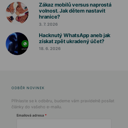
Zákaz mobilů versus naprostá
volnost. Jak dětem nastavit
hranice?
3. 7. 2026
Hacknutý WhatsApp aneb jak
získat zpět ukradený účet?
18. 6. 2026
ODBĚR NOVINEK
Přihlaste se k odběru, budeme vám pravidelně posílat
články do vašeho e-mailu.
Emailová adresa