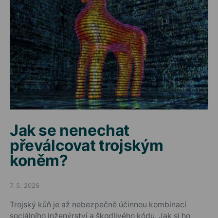
Jak se nenechat
převálcovat trojským
koněm?
7. 5. 2026
Posted on
Trojský kůň je až nebezpečně účinnou kombinací
sociálního inženýrství a škodlivého kódu. Jak si ho