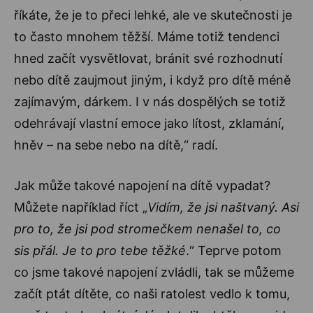
říkáte, že je to přeci lehké, ale ve skutečnosti je
to často mnohem těžší. Máme totiž tendenci
hned začít vysvětlovat, bránit své rozhodnutí
nebo dítě zaujmout jiným, i když pro dítě méně
zajímavým, dárkem. I v nás dospělých se totiž
odehrávají vlastní emoce jako lítost, zklamání,
hněv – na sebe nebo na dítě,“ radí.
Jak může takové napojení na dítě vypadat?
Můžete například říct „
Vidím, že jsi naštvaný. Asi
pro to, že jsi pod stromečkem nenašel to, co
sis přál. Je to pro tebe těžké
.“ Teprve potom
co jsme takové napojení zvládli, tak se můžeme
začít ptát dítěte, co naši ratolest vedlo k tomu,