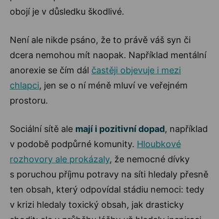
obojí je v důsledku škodlivé.
Není ale nikde psáno, že to právě váš syn či
dcera nemohou mít naopak. Například mentální
anorexie se čím dál
častěji objevuje i mezi
chlapci
, jen se o ní méně mluví ve veřejném
prostoru.
Sociální sítě ale
mají i pozitivní dopad
, například
v podobě podpůrné komunity.
Hloubkové
rozhovory ale prokázaly
, že nemocné dívky
s poruchou příjmu potravy na síti hledaly přesně
ten obsah, který odpovídal stádiu nemoci: tedy
v krizi hledaly toxický obsah, jak drasticky