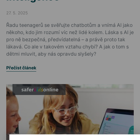
27. 5. 2025
Posted on
Řadu teenagerů se svěřujte chatbotům a vnímá AI jako
někoho, kdo jim rozumí víc než lidé kolem. Láska s AI je
pro ně bezpečná, předvídatelná – a právě proto tak
lákavá. Co ale v takovém vztahu chybí? A jak o tom s
dětmi mluvit, aby nás opravdu slyšely?
Přečíst článek