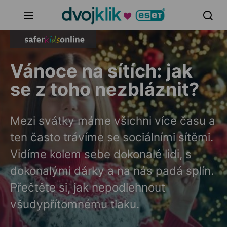
Vánoce na sítích: jak
se z toho nezbláznit?
Mezi svátky máme všichni více času a
ten často trávíme se sociálními sítěmi.
Vidíme kolem sebe dokonalé lidi, s
dokonalými dárky a na nás padá splín.
Přečtěte si, jak nepodlehnout
všudypřítomnému tlaku.