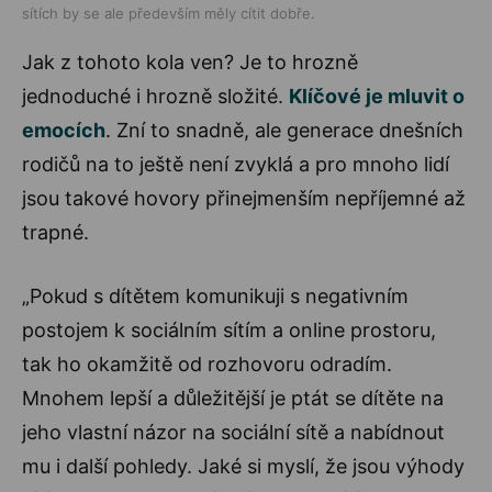
sítích by se ale především měly cítit dobře.
Jak z tohoto kola ven? Je to hrozně
jednoduché i hrozně složité.
Klíčové je mluvit o
emocích
. Zní to snadně, ale generace dnešních
rodičů na to ještě není zvyklá a pro mnoho lidí
jsou takové hovory přinejmenším nepříjemné až
trapné.
„Pokud s dítětem komunikuji s negativním
postojem k sociálním sítím a online prostoru,
tak ho okamžitě od rozhovoru odradím.
Mnohem lepší a důležitější je ptát se dítěte na
jeho vlastní názor na sociální sítě a nabídnout
mu i další pohledy. Jaké si myslí, že jsou výhody