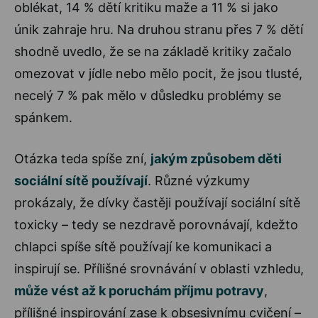
oblékat, 14 % dětí kritiku maže a 11 % si jako
únik zahraje hru. Na druhou stranu přes 7 % dětí
shodně uvedlo, že se na základě kritiky začalo
omezovat v jídle nebo mělo pocit, že jsou tlusté,
necelý 7 % pak mělo v důsledku problémy se
spánkem.
Otázka teda spíše zní,
jakým způsobem děti
sociální sítě používají
. Různé výzkumy
prokázaly, že dívky častěji používají sociální sítě
toxicky – tedy se nezdravě porovnávají, kdežto
chlapci spíše sítě používají ke komunikaci a
inspirují se. Přílišné srovnávání v oblasti vzhledu,
může vést až k poruchám příjmu potravy
,
přílišné inspirování zase k obsesivnímu cvičení –