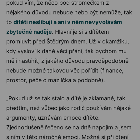
pokud vím, že něco pod stromečkem z
nějakého důvodu nebude nebo být nemůže, tak
to
dítěti neslibuji a ani v něm nevyvolávám
zbytečné naděje
. Hlavní je si s dítětem
promluvit před Štědrým dnem. Už v okamžiku,
kdy vysloví k dané věci přání, tak bychom mu
měli nastínit, z jakého důvodu pravděpodobně
nebude možné takovou věc pořídit (finance,
prostor, péče o mazlíčka a podobně).
„Pokud už se tak stalo a dítě je zklamané, tak
předtím, než vůbec jako rodič používám nějaké
argumenty, uznávám emoce dítěte.
Zjednodušeně řečeno se na dítě napojím a jsem
s ním v této náročné emoci. Možná si při čtení