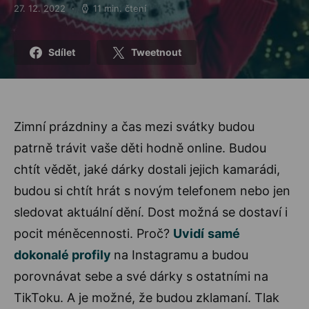
27. 12. 2022
11 min. čtení
Posted on
Sdílet
Tweetnout
Zimní prázdniny a čas mezi svátky budou
patrně trávit vaše děti hodně online. Budou
chtít vědět, jaké dárky dostali jejich kamarádi,
budou si chtít hrát s novým telefonem nebo jen
sledovat aktuální dění. Dost možná se dostaví i
pocit méněcennosti. Proč?
Uvidí
samé
dokonalé profily
na Instagramu a budou
porovnávat sebe a své dárky s ostatními na
TikToku. A je možné, že budou zklamaní. Tlak