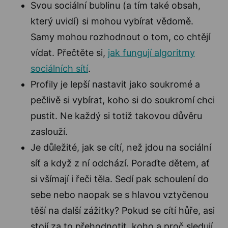
Svou sociální bublinu (a tím také obsah,
který uvidí) si mohou vybírat vědomě.
Samy mohou rozhodnout o tom, co chtějí
vídat. Přečtěte si,
jak fungují algoritmy
sociálních sítí
.
Profily je lepší nastavit jako soukromé a
pečlivě si vybírat, koho si do soukromí chci
pustit. Ne každý si totiž takovou důvěru
zaslouží.
Je důležité, jak se cítí, než jdou na sociální
síť a když z ní odchází. Poraďte dětem, ať
si všímají i řeči těla. Sedí pak schoulení do
sebe nebo naopak se s hlavou vztyčenou
těší na další zážitky? Pokud se cítí hůře, asi
stojí za to přehodnotit, koho a proč sledují.