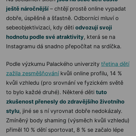
ještě náročnější
– chtějí prostě online vypadat
dobře, úspěšně a šťastně. Odborníci mluví o
sebeobjektivizaci, kdy děti
odvozují svoji
hodnotu podle své atraktivity
, která se na
Instagramu dá snadno přepočítat na srdíčka.
Podle výzkumu Palackého univerzity
třetina dětí
zažila zesměšňování
kvůli online profilu, 14 %
kvůli vzhledu (pro srovnání ve fyzickém světě
to bylo každé druhé). Některé děti
tuto
zkušenost přenesly do zdravějšího životního
stylu
, jiné se s ní vyrovnat dobře nedokázaly.
Zmíněný body shaming (výsměch kvůli vzhledu)
přiměl 10 % dětí sportovat, 8 % se začalo lépe