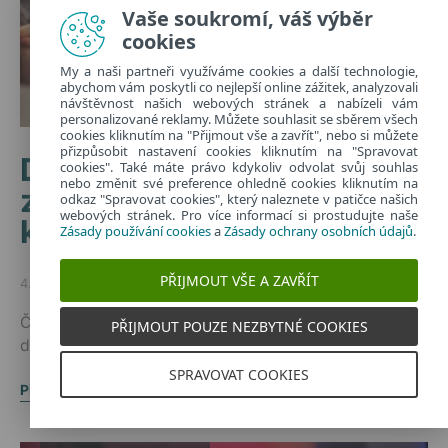
Vaše soukromí, váš výběr
cookies
My a naši partneři využíváme cookies a další technologie,
abychom vám poskytli co nejlepší online zážitek, analyzovali
návštěvnost našich webových stránek a nabízeli vám
personalizované reklamy. Můžete souhlasit se sběrem všech
cookies kliknutím na "Přijmout vše a zavřít", nebo si můžete
přizpůsobit nastavení cookies kliknutím na "Spravovat
Digitální vzdělávání
cookies". Také máte právo kdykoliv odvolat svůj souhlas
nebo změnit své preference ohledně cookies kliknutím na
zvyšuje bezpečnost dětí i
odkaz "Spravovat cookies", který naleznete v patičce našich
webových stránek. Pro více informací si prostudujte naše
kariérní vyhlídky
Zásady používání cookies
a
Zásady ochrany osobních údajů
.
PŘIJMOUT VŠE A ZAVŘÍT
4. 12. 2024
Posted on
České děti se učí o technologiích hlavně samy. Proč je
PŘIJMOUT POUZE NEZBYTNÉ COOKIES
digiální vzdělání důležité a jak je podpořit?
SPRAVOVAT COOKIES
Přečíst článek