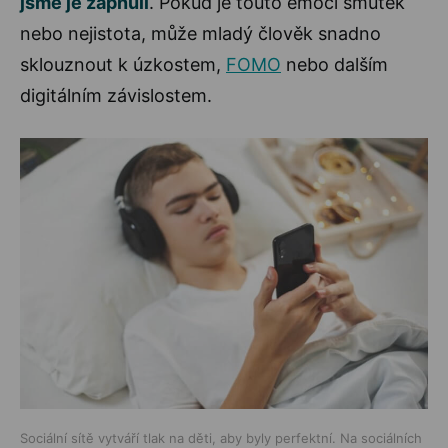
jsme je zapnuli
. Pokud je touto emocí smutek
nebo nejistota, může mladý člověk snadno
sklouznout k úzkostem,
FOMO
nebo dalším
digitálním závislostem.
Sociální sítě vytváří tlak na děti, aby byly perfektní. Na sociálních