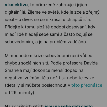
v kolektivu
, to přirozeně zahrnuje i jejich
digitální já. Žijeme ve světě, kde je zcela zřejmý
ideál – u dívek se cení krása, u chlapců síla.
Přidejte k tomu složité období dospívání, kdy
mladí lidé hledají sebe sami a často bojují se
sebevědomím, a je na problém zaděláno.
Mimochodem krize sebevědomí není vůbec
chybou sociálních sítí. Podle profesora Davida
Šmahela mají dokonce menší dopad na
negativní vnímání těla než tisk nebo televize
(detaily si můžete poslechnout v
této přednášce
od 29. minuty).
Na sociálních sítích
jsou na sebe děti často