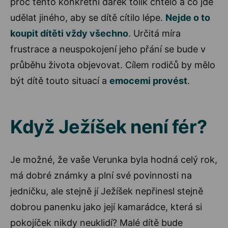
proč tento konkrétní dárek tolik chtělo a co jde
udělat jiného, aby se dítě cítilo lépe.
Nejde o to
koupit dítěti vždy všechno
. Určitá míra
frustrace a neuspokojení jeho přání se bude v
průběhu života objevovat. Cílem rodičů by mělo
být dítě touto situací a
emocemi provést
.
Když Ježíšek není fér?
Je možné, že vaše Verunka byla hodná celý rok,
má dobré známky a plní své povinnosti na
jedničku, ale stejně jí Ježíšek nepřinesl stejně
dobrou panenku jako její kamarádce, která si
pokojíček nikdy neuklidí? Malé dítě bude