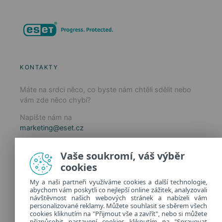
KONTAKTY
Máte na srdci něco, co byste nám chtěli sdělit nebo
vám zde něco chybí?
Napište nám na
marketing@eset.cz
Zásady používání cookies
Vaše soukromí, váš výběr
Zásady ochrany osobních údajů
cookies
Spravovat cookies
My a naši partneři využíváme cookies a další technologie,
Provozuje:
abychom vám poskytli co nejlepší online zážitek, analyzovali
ESET software spol. s r.o.
návštěvnost našich webových stránek a nabízeli vám
personalizované reklamy. Můžete souhlasit se sběrem všech
Classic 7 Business Park, Jankovcova 1037/49
cookies kliknutím na "Přijmout vše a zavřít", nebo si můžete
170 00 Praha 7, Česká republika
přizpůsobit nastavení cookies kliknutím na "Spravovat