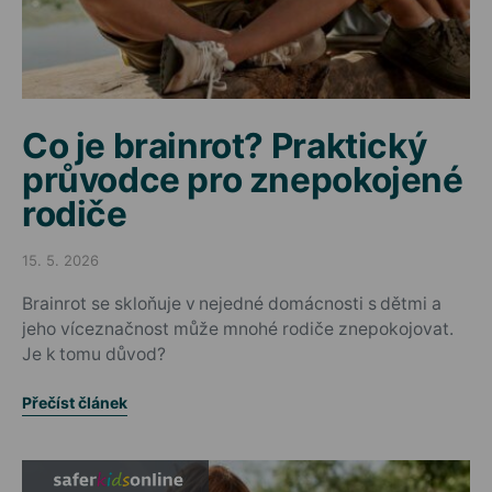
Co je brainrot? Praktický
průvodce pro znepokojené
rodiče
15. 5. 2026
Posted on
Brainrot se skloňuje v nejedné domácnosti s dětmi a
jeho víceznačnost může mnohé rodiče znepokojovat.
Je k tomu důvod?
Přečíst článek