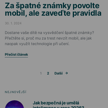
Za špatné známky povolte
mobil, ale zaveďte pravidla
30. 1. 2024
Posted on
Dostane vaše dítě na vysvědčení špatné známky?
Přečtěte si, proč mu za trest nevzít mobil, ale jak
naopak využít technologie při učení.
Přečíst článek
Stránkování 
1
2
Další
NEJNOVĚJŠÍ
Jak bezpečná je umělá
inteligence v roce 2026?