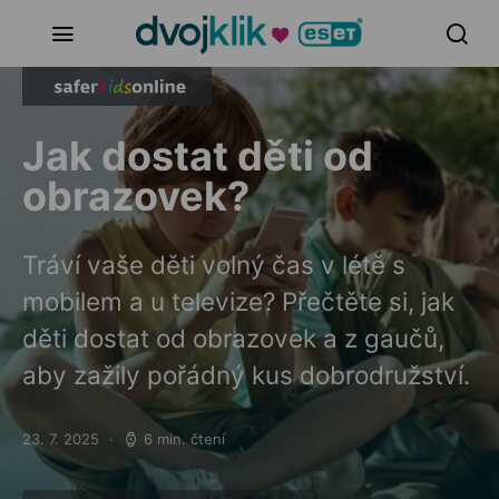
Jak dostat děti od
obrazovek?
Tráví vaše děti volný čas v létě s
mobilem a u televize? Přečtěte si, jak
děti dostat od obrazovek a z gaučů,
aby zažily pořádný kus dobrodružství.
23. 7. 2025
6 min. čtení
Posted on