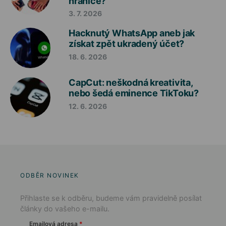
hranice?
3. 7. 2026
Hacknutý WhatsApp aneb jak
získat zpět ukradený účet?
18. 6. 2026
CapCut: neškodná kreativita,
nebo šedá eminence TikToku?
12. 6. 2026
ODBĚR NOVINEK
Přihlaste se k odběru, budeme vám pravidelně posílat
články do vašeho e-mailu.
Emailová adresa