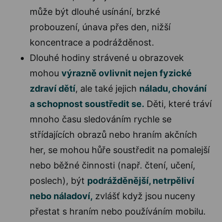
může být dlouhé usínání, brzké
probouzení, únava přes den, nižší
koncentrace a podrážděnost.
Dlouhé hodiny strávené u obrazovek
mohou
výrazně ovlivnit nejen fyzické
zdraví dětí
, ale také jejich
náladu, chování
a schopnost soustředit se
.
Děti, které tráví
mnoho času sledováním rychle se
střídajících obrazů nebo hraním akčních
her, se mohou hůře soustředit na pomalejší
nebo běžné činnosti (např. čtení, učení,
poslech), být
podrážděnější, netrpěliví
nebo náladoví
,
zvlášť když jsou nuceny
přestat s hraním nebo používáním mobilu.