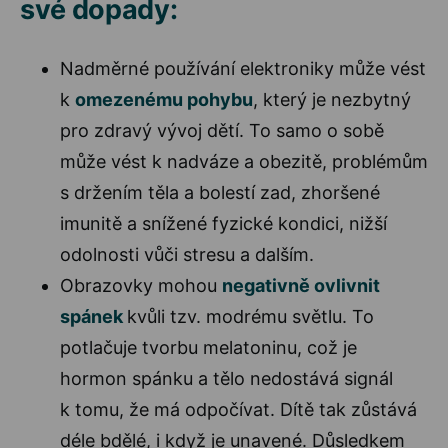
své dopady:
Nadměrné používání elektroniky může vést
k
omezenému pohybu
, který je nezbytný
pro zdravý vývoj dětí. To samo o sobě
může vést k nadváze a obezitě, problémům
s držením těla a bolestí zad, zhoršené
imunitě a snížené fyzické kondici, nižší
odolnosti vůči stresu a dalším.
Obrazovky mohou
negativně ovlivnit
spánek
kvůli tzv. modrému světlu. To
potlačuje tvorbu melatoninu, což je
hormon spánku a tělo nedostává signál
k tomu, že má odpočívat. Dítě tak zůstává
déle bdělé, i když je unavené. Důsledkem