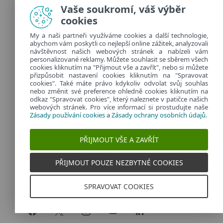
Vaše soukromí, váš výběr
cookies
KONTAKTY
My a naši partneři využíváme cookies a další technologie,
Máte na srdci něco, co byste nám chtěli sdělit nebo
abychom vám poskytli co nejlepší online zážitek, analyzovali
vám zde něco chybí?
návštěvnost našich webových stránek a nabízeli vám
personalizované reklamy. Můžete souhlasit se sběrem všech
cookies kliknutím na "Přijmout vše a zavřít", nebo si můžete
Napište nám na
přizpůsobit nastavení cookies kliknutím na "Spravovat
marketing@eset.cz
cookies". Také máte právo kdykoliv odvolat svůj souhlas
nebo změnit své preference ohledně cookies kliknutím na
Zásady používání cookies
odkaz "Spravovat cookies", který naleznete v patičce našich
Zásady ochrany osobních údajů
webových stránek. Pro více informací si prostudujte naše
Zásady používání cookies
a
Zásady ochrany osobních údajů
.
Spravovat cookies
Provozuje:
PŘIJMOUT VŠE A ZAVŘÍT
ESET software spol. s r.o.
Classic 7 Business Park, Jankovcova 1037/49
PŘIJMOUT POUZE NEZBYTNÉ COOKIES
170 00 Praha 7, Česká republika
IČ: 26467593
SPRAVOVAT COOKIES