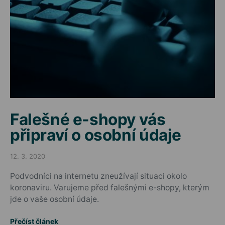
Falešné e-shopy vás
připraví o osobní údaje
12. 3. 2020
Posted on
Podvodníci na internetu zneužívají situaci okolo
koronaviru. Varujeme před falešnými e-shopy, kterým
jde o vaše osobní údaje.
Přečíst článek