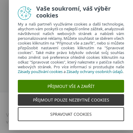
Zásady používání cookies
Vaše soukromí, váš výběr
Zásady ochrany osobních údajů
cookies
Spravovat cookies
My a naši partneři využíváme cookies a další technologie,
Provozuje:
abychom vám poskytli co nejlepší online zážitek, analyzovali
ESET software spol. s r.o.
návštěvnost našich webových stránek a nabízeli vám
personalizované reklamy. Můžete souhlasit se sběrem všech
Classic 7 Business Park, Jankovcova 1037/49
cookies kliknutím na "Přijmout vše a zavřít", nebo si můžete
170 00 Praha 7, Česká republika
přizpůsobit nastavení cookies kliknutím na "Spravovat
IČ: 26467593
cookies". Také máte právo kdykoliv odvolat svůj souhlas
nebo změnit své preference ohledně cookies kliknutím na
odkaz "Spravovat cookies", který naleznete v patičce našich
webových stránek. Pro více informací si prostudujte naše
Zásady používání cookies
a
Zásady ochrany osobních údajů
.
PŘIJMOUT VŠE A ZAVŘÍT
PŘIJMOUT POUZE NEZBYTNÉ COOKIES
Dvojklik.cz
SPRAVOVAT COOKIES
Vytvořeno v
ESETu
| © 2026 | Všechna práva
vyhrazena