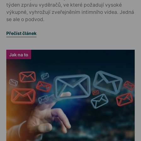
týden zprávu vyděračů, ve které požadují vysoké
výkupné, vyhrožují zveřejněním intimního videa. Jedná
se ale o podvod.
Přečíst článek
Jak na to