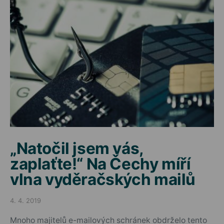
„Natočil jsem vás,
zaplaťte!“ Na Čechy míří
vlna vyděračských mailů
4. 4. 2019
Posted on
Mnoho majitelů e-mailových schránek obdrželo tento