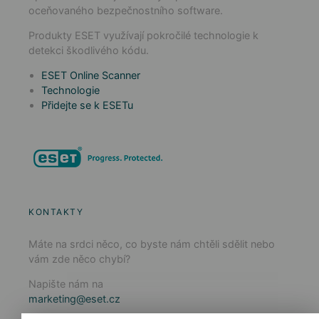
oceňovaného bezpečnostního software.
Produkty ESET využívají pokročilé technologie k
detekci škodlivého kódu.
ESET Online Scanner
Technologie
Přidejte se k ESETu
KONTAKTY
Máte na srdci něco, co byste nám chtěli sdělit nebo
vám zde něco chybí?
Napište nám na
marketing@eset.cz