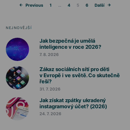
Stránkování 
Previous
1
…
4
5
6
Další
NEJNOVĚJŠÍ
Jak bezpečná je umělá
inteligence v roce 2026?
7. 8. 2026
Zákaz sociálních sítí pro děti
v Evropě i ve světě. Co skutečně
řeší?
31. 7. 2026
Jak získat zpátky ukradený
instagramový účet? (2026)
24. 7. 2026