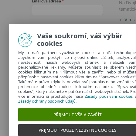
Emailová adresa
Na Dvojk
tematick
Virus
Techn
Odebírat Dvojklik.cz
Jak n
Vaše soukromí, váš výběr
Safer
cookies
Další informace o zpracování
osobních údajů najdete v našich
My a naši partneři využíváme cookies a další technologie
abychom vám poskytli co nejlepší online zážitek, analyzoval
zásadách ochrany osobních údajů
.
návštěvnost našich webových stránek a nabízeli vá
personalizované reklamy. Můžete souhlasit se sběrem všec
cookies kliknutím na "Přijmout vše a zavřít", nebo si můžet
přizpůsobit nastavení cookies kliknutím na "Spravovat cookies"
Také máte právo kdykoliv odvolat svůj souhlas nebo změnit sv
preference ohledně cookies kliknutím na odkaz "Spravova
cookies", který naleznete v patičce našich webových stránek. Pr
více informací si prostudujte naše
Zásady používání cookies
Zásady ochrany osobních údajů
.
PŘIJMOUT VŠE A ZAVŘÍT
PŘIJMOUT POUZE NEZBYTNÉ COOKIES