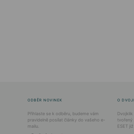
ODBĚR NOVINEK
O DVOJ
Přihlaste se k odběru, budeme vám
Dvojklik
pravidelně posílat články do vašeho e-
tvořený
mailu.
ESET již