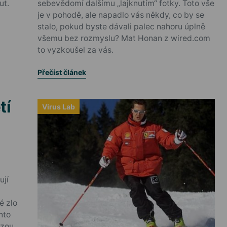
ut.
sebevědomí dalšímu „lajknutím“ fotky. Toto vše
je v pohodě, ale napadlo vás někdy, co by se
stalo, pokud byste dávali palec nahoru úplně
všemu bez rozmyslu? Mat Honan z wired.com
to vyzkoušel za vás.
Přečíst článek
tí
Virus Lab
ují
é zlo
nto
ezou