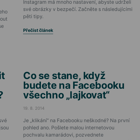
Instagram má mnoho nastavení, abyste udrželi
své obrázky v bezpečí. Začněte s následujícími
šeho
pěti tipy.
out
se
Přečíst článek
t
Co se stane, když
budete na Facebooku
?
všechno „lajkovat“
19. 8. 2014
Posted on
své
Je „klikání“ na Facebooku neškodné? Na první
 jsou
pohled ano. Pošlete malou internetovou
pochvalu kamarádovi, pozvednete