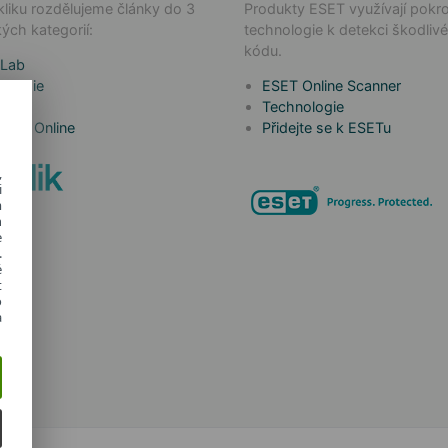
liku rozdělujeme články do 3
Produkty ESET využívají pokro
ých kategorií:
technologie k detekci škodliv
kódu.
 Lab
ologie
ESET Online Scanner
a to
Technologie
 Kids Online
Přidejte se k ESETu
,
i
m
h
e
.
é
t
o
a