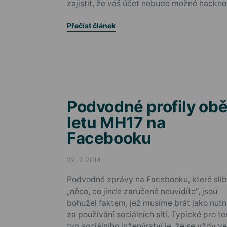
zajistit, že váš účet nebude možné hackno
Přečíst článek
Podvodné profily obě
letu MH17 na
Facebooku
22. 7. 2014
Posted on
Podvodné zprávy na Facebooku, které slib
„něco, co jinde zaručeně neuvidíte“, jsou
bohužel faktem, jež musíme brát jako nutn
za používání sociálních sítí. Typické pro te
typ sociálního inženýrství je, že se vždy v