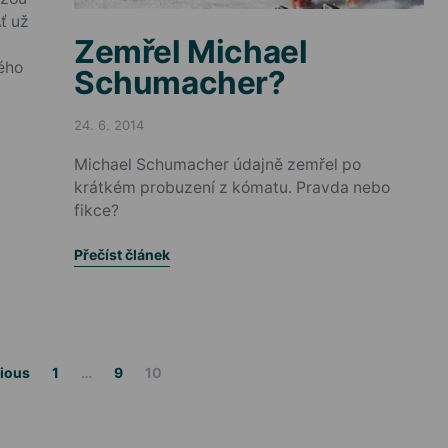
ť už
Zemřel Michael
kého
Schumacher?
24. 6. 2014
Posted on
Michael Schumacher údajně zemřel po
krátkém probuzení z kómatu. Pravda nebo
fikce?
Přečíst článek
Stránkování příspěvků
ious
1
…
9
10