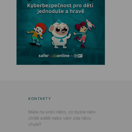
KONTAKTY
Máte na srdci něco, co byste nám
chtěli sdělit nebo vám zde něco
chybí?