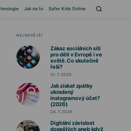
hnologie
Jak na to
Safer Kids Online
NEJNOVĚJŠÍ
Zákaz sociálních sítí
pro děti v Evropě i ve
světě. Co skutečně
řeší?
31. 7. 2026
Jak získat zpátky
ukradený
instagramový účet?
(2026)
24. 7. 2026
Digitální závislost
dospělých aneb když