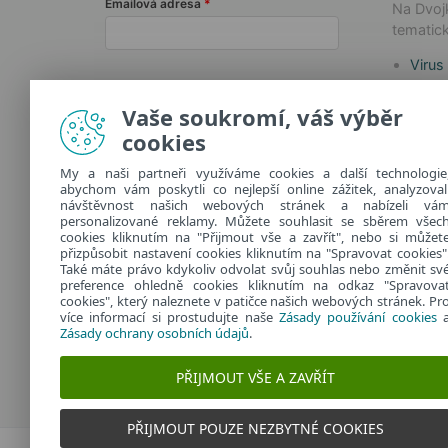
Emailová adresa
Na Dvojk
tematick
Virus
Techn
Odebírat Dvojklik.cz
Jak n
Vaše soukromí, váš výběr
Safer
cookies
Další informace o zpracování
osobních údajů najdete v našich
My a naši partneři využíváme cookies a další technologie
abychom vám poskytli co nejlepší online zážitek, analyzoval
zásadách ochrany osobních údajů
.
návštěvnost našich webových stránek a nabízeli vá
personalizované reklamy. Můžete souhlasit se sběrem všec
cookies kliknutím na "Přijmout vše a zavřít", nebo si můžet
přizpůsobit nastavení cookies kliknutím na "Spravovat cookies"
Také máte právo kdykoliv odvolat svůj souhlas nebo změnit sv
preference ohledně cookies kliknutím na odkaz "Spravova
cookies", který naleznete v patičce našich webových stránek. Pr
více informací si prostudujte naše
Zásady používání cookies
Zásady ochrany osobních údajů
.
PŘIJMOUT VŠE A ZAVŘÍT
PŘIJMOUT POUZE NEZBYTNÉ COOKIES