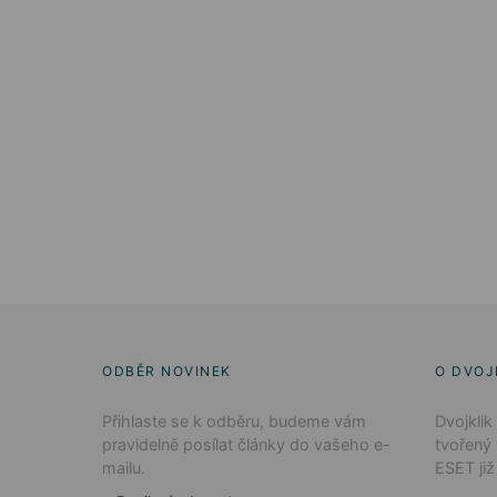
ODBĚR NOVINEK
O DVOJ
Přihlaste se k odběru, budeme vám
Dvojklik
pravidelně posílat články do vašeho e-
tvořený
mailu.
ESET již