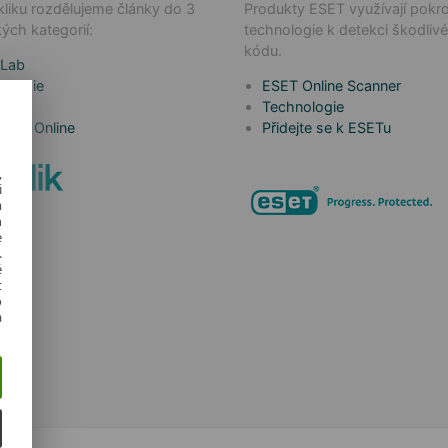
liku rozdělujeme články do 3
Produkty ESET využívají pokro
ých kategorií:
technologie k detekci škodliv
kódu.
 Lab
ologie
ESET Online Scanner
a to
Technologie
 Kids Online
Přidejte se k ESETu
,
i
m
h
e
.
é
t
o
a