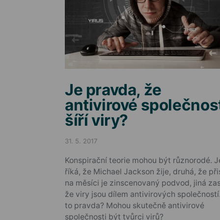
Je pravda, že
antivirové společnos
šíří viry?
31. 5. 2017
Posted on
Konspirační teorie mohou být různorodé. 
říká, že Michael Jackson žije, druhá, že při
na měsíci je zinscenovaný podvod, jiná zas
že viry jsou dílem antivirových společností
to pravda? Mohou skutečně antivirové
společnosti být tvůrci virů?