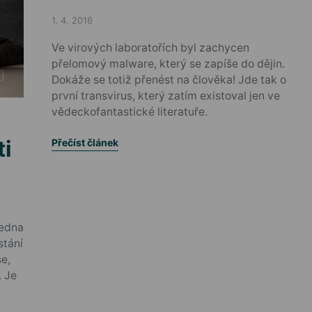
1. 4. 2016
Posted on
Ve virových laboratořích byl zachycen
přelomový malware, který se zapíše do dějin.
Dokáže se totiž přenést na člověka! Jde tak o
první transvirus, který zatím existoval jen ve
vědeckofantastické literatuře.
ti
Přečíst článek
Jedna
stání
e,
. Je