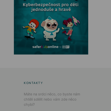
KONTAKTY
Máte na srdci něco, co byste nám
chtěli sdělit nebo vám zde něco
chybí?