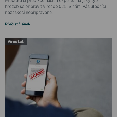
Přečtěte si predikce našich expertů, na jaký typ
hrozeb se připravit v roce 2025. S námi vás útočníci
nezaskočí nepřipravené.
Přečíst článek
Virus Lab