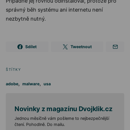
Případně jej rovnou odinstaloval, protože pro
správný běh systému ani internetu není
nezbytně nutný.
Sdílet
Tweetnout
ŠTÍTKY
,
,
adobe
malware
usa
Novinky z magazínu Dvojklik.cz
Jednou měsíčně vám pošleme to nejbezpečnější
čtení. Pohodlně. Do mailu.