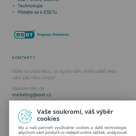
Technologie
Přidejte se k ESETu
KONTAKTY
Máte na srdci něco, co byste nám chtěli sdělit nebo
vám zde něco chybí?
Napište nám na
marketing@eset.cz
Zásady používání cookies
Vaše soukromí, váš výběr
Zásady ochrany osobních údajů
cookies
Spravovat cookies
My a naši partneři využíváme cookies a další technologie,
Provozuje:
abychom vám poskytli co nejlepší online zážitek, analyzovali