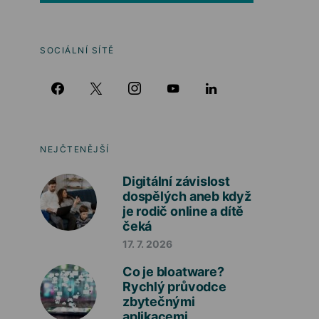
SOCIÁLNÍ SÍTĚ
NEJČTENĚJŠÍ
Digitální závislost
dospělých aneb když
je rodič online a dítě
čeká
17. 7. 2026
Co je bloatware?
Rychlý průvodce
zbytečnými
aplikacemi