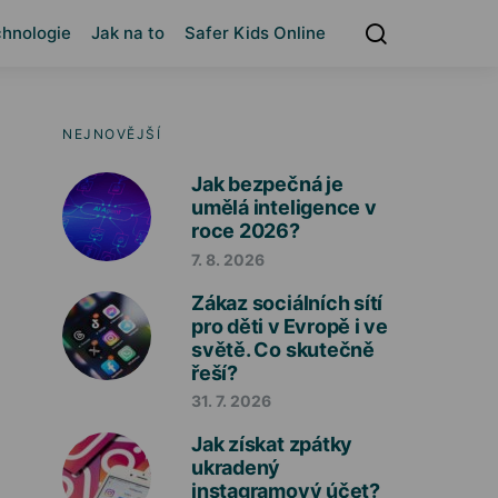
hnologie
Jak na to
Safer Kids Online
NEJNOVĚJŠÍ
Jak bezpečná je
umělá inteligence v
roce 2026?
7. 8. 2026
Zákaz sociálních sítí
pro děti v Evropě i ve
světě. Co skutečně
řeší?
31. 7. 2026
Jak získat zpátky
ukradený
instagramový účet?