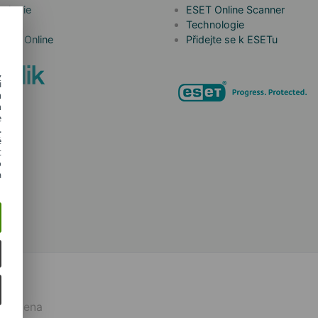
ologie
ESET Online Scanner
a to
Technologie
 Kids Online
Přidejte se k ESETu
,
i
m
h
e
.
é
t
o
a
yhrazena