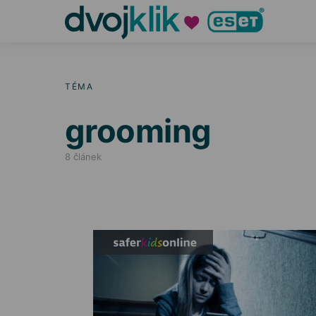
TÉMA
grooming
8 článek