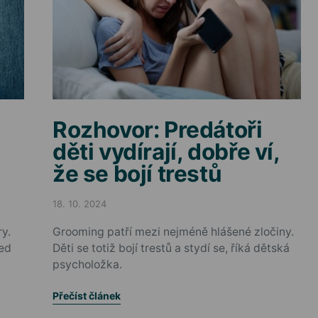
Rozhovor: Predátoři
děti vydírají, dobře ví,
že se bojí trestů
18. 10. 2024
Posted on
y.
Grooming patří mezi nejméně hlášené zločiny.
řed
Děti se totiž bojí trestů a stydí se, říká dětská
psycholožka.
Přečíst článek