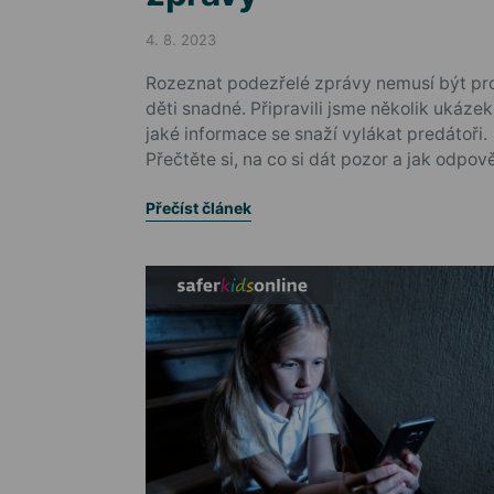
4. 8. 2023
Posted on
Rozeznat podezřelé zprávy nemusí být pr
děti snadné. Připravili jsme několik ukázek
jaké informace se snaží vylákat predátoři.
Přečtěte si, na co si dát pozor a jak odpov
Přečíst článek