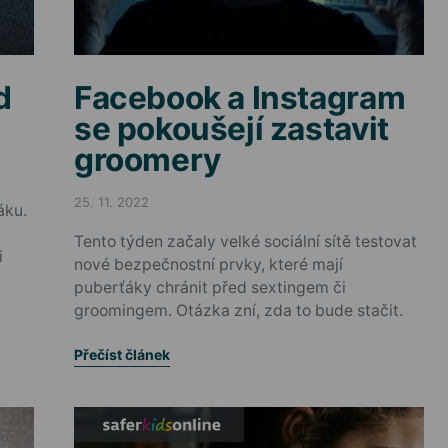
d
Facebook a Instagram
se pokoušejí zastavit
groomery
25. 11. 2022
áku.
Posted on
Tento týden začaly velké sociální sítě testovat
i
nové bezpečnostní prvky, které mají
puberťáky chránit před sextingem či
groomingem. Otázka zní, zda to bude stačit.
Přečíst článek