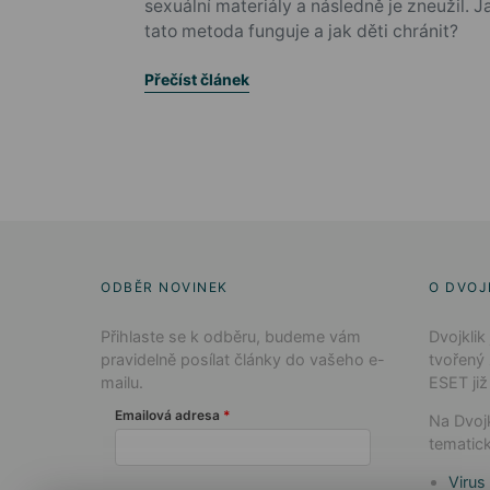
sexuální materiály a následně je zneužil. J
tato metoda funguje a jak děti chránit?
Přečíst článek
ODBĚR NOVINEK
O DVOJ
Přihlaste se k odběru, budeme vám
Dvojklik
pravidelně posílat články do vašeho e-
tvořený
mailu.
ESET již
Emailová adresa
Na Dvojk
tematick
Virus