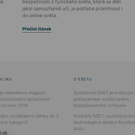
ak
bezpečnosti z fyzického světa, které se děti
jaksi samozřejmě učí, je potřeba promítnout i
do online světa.
Přečíst článek
KLIKU
O ESETU
 je internetový magazín
Společnost ESET je světovým
 zaměstnanci společnosti
producentem oceňovaného
 od roku 2010.
bezpečnostního software.
liku rozdělujeme články do 3
Produkty ESET využívají pokro
ých kategorií:
technologie k detekci škodliv
kódu.
 Lab