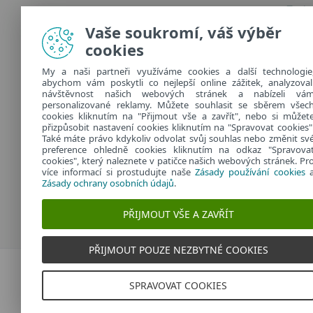
Techn
Odebírat Dvojklik.cz
Jak n
Vaše soukromí, váš výběr
Safer
cookies
Další informace o zpracování
osobních údajů najdete v našich
My a naši partneři využíváme cookies a další technologie
abychom vám poskytli co nejlepší online zážitek, analyzoval
zásadách ochrany osobních údajů
.
návštěvnost našich webových stránek a nabízeli vá
personalizované reklamy. Můžete souhlasit se sběrem všec
cookies kliknutím na "Přijmout vše a zavřít", nebo si můžet
přizpůsobit nastavení cookies kliknutím na "Spravovat cookies"
Také máte právo kdykoliv odvolat svůj souhlas nebo změnit sv
preference ohledně cookies kliknutím na odkaz "Spravova
cookies", který naleznete v patičce našich webových stránek. Pr
více informací si prostudujte naše
Zásady používání cookies
Zásady ochrany osobních údajů
.
PŘIJMOUT VŠE A ZAVŘÍT
PŘIJMOUT POUZE NEZBYTNÉ COOKIES
Dvojklik.cz
SPRAVOVAT COOKIES
Vytvořeno v
ESETu
| © 2026 | Všechna práva v