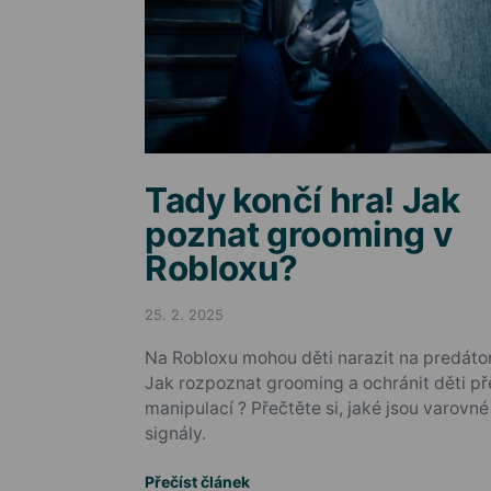
Tady končí hra! Jak
poznat grooming v
Robloxu?
25. 2. 2025
Posted on
Na Robloxu mohou děti narazit na predátor
Jak rozpoznat grooming a ochránit děti p
manipulací ? Přečtěte si, jaké jsou varovné
signály.
Přečíst článek