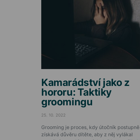
Kamarádství jako z
hororu: Taktiky
groomingu
25. 10. 2022
Posted on
Grooming je proces, kdy útočník postupně
získává důvěru dítěte, aby z něj vylákal