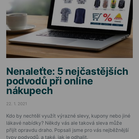
Nenaleťte: 5 nejčastějších
podvodů při online
nákupech
22. 1. 2021
Posted on
Kdo by nechtěl využít výrazné slevy, kupony nebo jiné
lákavé nabídky? Někdy vás ale taková sleva může
přijít opravdu draho. Popsali jsme pro vás nejběžnější
typy podvodů, a také, jak je odhalit.