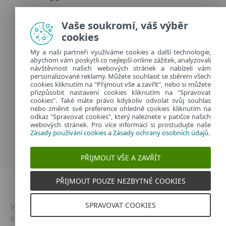
Zásady používání cookies
Vaše soukromí, váš výběr
Zásady ochrany osobních údajů
cookies
Spravovat cookies
My a naši partneři využíváme cookies a další technologie,
Provozuje:
abychom vám poskytli co nejlepší online zážitek, analyzovali
ESET software spol. s r.o.
návštěvnost našich webových stránek a nabízeli vám
personalizované reklamy. Můžete souhlasit se sběrem všech
Classic 7 Business Park, Jankovcova 1037/49
cookies kliknutím na "Přijmout vše a zavřít", nebo si můžete
170 00 Praha 7, Česká republika
přizpůsobit nastavení cookies kliknutím na "Spravovat
IČ: 26467593
cookies". Také máte právo kdykoliv odvolat svůj souhlas
nebo změnit své preference ohledně cookies kliknutím na
odkaz "Spravovat cookies", který naleznete v patičce našich
webových stránek. Pro více informací si prostudujte naše
Zásady používání cookies
a
Zásady ochrany osobních údajů
.
PŘIJMOUT VŠE A ZAVŘÍT
PŘIJMOUT POUZE NEZBYTNÉ COOKIES
Dvojklik.cz
SPRAVOVAT COOKIES
Vytvořeno v
ESETu
| © 2026 | Všechna práva
vyhrazena