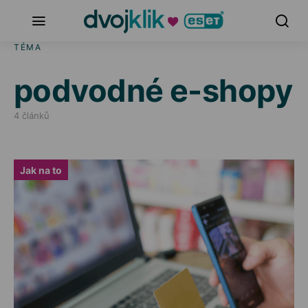
TÉMA
podvodné e-shopy
4 článků
Jak na to