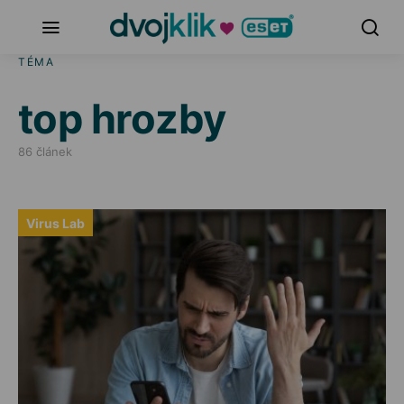
TÉMA
top hrozby
86 článek
Virus Lab