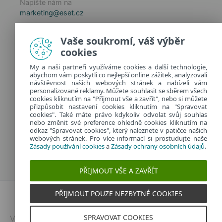
Napište nám na
marketing@eset.cz
Zásady používání cookies
Vaše soukromí, váš výběr
Zásady ochrany osobních údajů
cookies
Spravovat cookies
My a naši partneři využíváme cookies a další technologie,
Provozuje:
abychom vám poskytli co nejlepší online zážitek, analyzovali
ESET software spol. s r.o.
návštěvnost našich webových stránek a nabízeli vám
personalizované reklamy. Můžete souhlasit se sběrem všech
Classic 7 Business Park, Jankovcova 1037/49
cookies kliknutím na "Přijmout vše a zavřít", nebo si můžete
170 00 Praha 7, Česká republika
přizpůsobit nastavení cookies kliknutím na "Spravovat
IČ: 26467593
cookies". Také máte právo kdykoliv odvolat svůj souhlas
nebo změnit své preference ohledně cookies kliknutím na
odkaz "Spravovat cookies", který naleznete v patičce našich
webových stránek. Pro více informací si prostudujte naše
Zásady používání cookies
a
Zásady ochrany osobních údajů
.
PŘIJMOUT VŠE A ZAVŘÍT
PŘIJMOUT POUZE NEZBYTNÉ COOKIES
Dvojklik.cz
SPRAVOVAT COOKIES
Vytvořeno v
ESETu
| © 2026 | Všechna práva