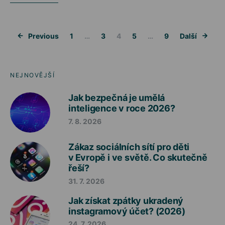
Stránkování 
Previous
1
…
3
4
5
…
9
Další
NEJNOVĚJŠÍ
Jak bezpečná je umělá
inteligence v roce 2026?
7. 8. 2026
Zákaz sociálních sítí pro děti
v Evropě i ve světě. Co skutečně
řeší?
31. 7. 2026
Jak získat zpátky ukradený
instagramový účet? (2026)
24. 7. 2026