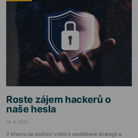
Roste zájem hackerů o
naše hesla
19. 4. 2023
Posted on
V březnu se útočníci vrátili k osvědčené strategii a