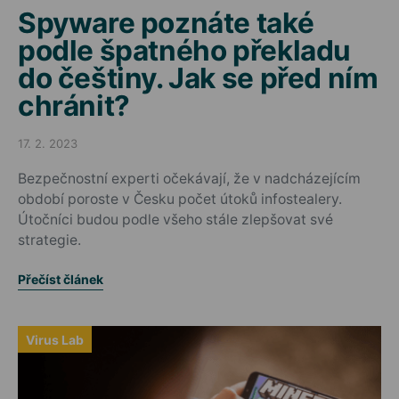
Spyware poznáte také
podle špatného překladu
do češtiny. Jak se před ním
chránit?
17. 2. 2023
Posted on
Bezpečnostní experti očekávají, že v nadcházejícím
období poroste v Česku počet útoků infostealery.
Útočníci budou podle všeho stále zlepšovat své
strategie.
Přečíst článek
Virus Lab