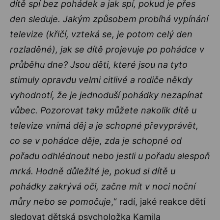
dítě spí bez pohádek a jak spí, pokud je přes
den sleduje. Jakým způsobem probíhá vypínání
televize (křičí, vzteká se, je potom celý den
rozladěné), jak se dítě projevuje po pohádce v
průběhu dne? Jsou děti, které jsou na tyto
stimuly opravdu velmi citlivé a rodiče někdy
vyhodnotí, že je jednoduší pohádky nezapínat
vůbec. Pozorovat taky můžete nakolik dítě u
televize vnímá děj a je schopné převyprávět,
co se v pohádce děje, zda je schopné od
pořadu odhlédnout nebo jestli u pořadu alespoň
mrká. Hodně důležité je, pokud si dítě u
pohádky zakrývá oči, začne mít v noci noční
můry nebo se pomočuje
,“ radí, jaké reakce dětí
sledovat dětská psycholožka Kamila