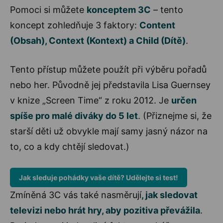
Pomoci si můžete
konceptem 3C
– tento
koncept zohledňuje 3 faktory:
Content
(Obsah), Context (Kontext) a Child (Dítě)
.
Tento přístup můžete použít při výběru pořadů
nebo her. Původně jej představila Lisa Guernsey
v knize „Screen Time“ z roku 2012. Je
určen
spíše pro malé diváky do 5 let
. (Přiznejme si, že
starší děti už obvykle mají samy jasný názor na
to, co a kdy chtějí sledovat.)
Jak sleduje pohádky vaše dítě? Udělejte si test!
Zmíněná 3C vás také nasměrují
, jak sledovat
televizi nebo hrát hry, aby pozitiva převážila
.