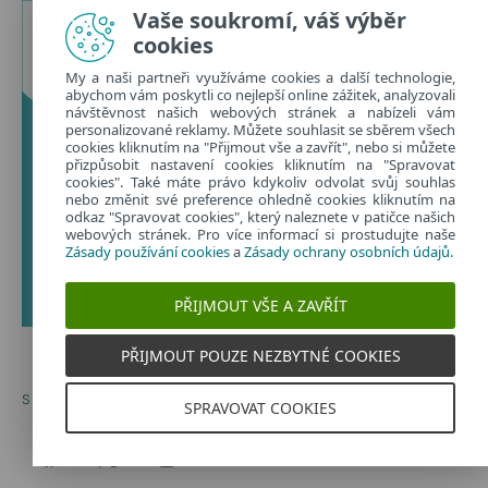
Vaše soukromí, váš výběr
cookies
My a naši partneři využíváme cookies a další technologie,
abychom vám poskytli co nejlepší online zážitek, analyzovali
návštěvnost našich webových stránek a nabízeli vám
personalizované reklamy. Můžete souhlasit se sběrem všech
cookies kliknutím na "Přijmout vše a zavřít", nebo si můžete
přizpůsobit nastavení cookies kliknutím na "Spravovat
cookies". Také máte právo kdykoliv odvolat svůj souhlas
nebo změnit své preference ohledně cookies kliknutím na
odkaz "Spravovat cookies", který naleznete v patičce našich
webových stránek. Pro více informací si prostudujte naše
Zásady používání cookies
a
Zásady ochrany osobních údajů
.
PŘIJMOUT VŠE A ZAVŘÍT
PŘIJMOUT POUZE NEZBYTNÉ COOKIES
SOCIÁLNÍ SÍTĚ
SPRAVOVAT COOKIES