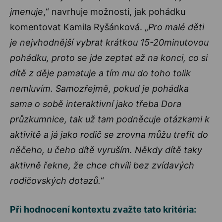
jmenuje
,“ navrhuje možnosti, jak pohádku
komentovat Kamila Ryšánková. „
Pro malé děti
je nejvhodnější vybrat krátkou 15-20minutovou
pohádku, proto se jde zeptat až na konci, co si
dítě z děje pamatuje a tím mu do toho tolik
nemluvím. Samozřejmě, pokud je pohádka
sama o sobě interaktivní jako třeba Dora
průzkumnice, tak už tam podněcuje otázkami k
aktivitě a já jako rodič se zrovna můžu trefit do
něčeho, u čeho dítě vyruším. Někdy dítě taky
aktivně řekne, že chce chvíli bez zvídavých
rodičovských dotazů.
“
Při hodnocení kontextu zvažte tato kritéria: