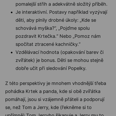
pomalejší střih a adekvátně složitý příběh.
Je interaktivní. Postavy například vyzývají
děti, aby plnily drobné úkoly: „Kde se
schovává myška?“, „Pojďme spolu
pozdravit Krtečka.“ Nebo „Pomoz nám
spočítat ztracené kachničky.“
Vzdělávací hodnota (opakování barev či
zvířátek) je bonus. Děti se mohou stejně
dobře učit při sledování Popelky.
Z této perspektivy je mnohem vhodnější třeba
pohádka Krtek a panda, kde si obě zvířátka
pomáhají, jsou si vzájemně přáteli a podporují
se, než Tom a Jerry, kde (řekněme si to
upřímně) Tom Jerryho šikanuje a Jerry mu to