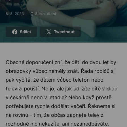
8. 8. 2023
8 min. čtení
Posted on
Sdílet
Tweetnout
Obecné doporučení zní, že děti do dvou let by
obrazovky vůbec neměly znát. Řada rodičů si
pak vyčítá, že dětem vůbec telefon nebo
televizi pouští. No jo, ale jak udržíte dítě v klidu
v čekárně nebo v letadle? Nebo když prostě
potřebujete rychle dodělat večeři. Řekneme si
na rovinu – tím, že občas zapnete televizi
rozhodně nic nekazíte, ani nezanedbáváte.