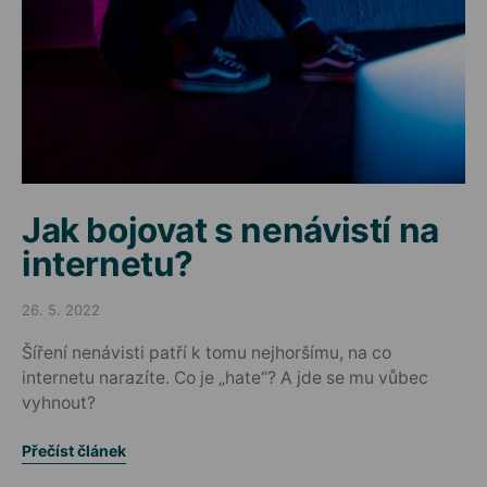
Jak bojovat s nenávistí na
internetu?
26. 5. 2022
Posted on
Šíření nenávisti patří k tomu nejhoršímu, na co
internetu narazíte. Co je „hate“? A jde se mu vůbec
vyhnout?
Přečíst článek