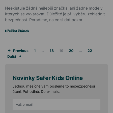
Posted on
Neexistuje žádná nejlepší značka, ani žádné modely,
kterých se vyvarovat. Důležité je při výběru zohlednit
bezpečnost. Poradíme, na co si dát pozor.
Přečíst článek
Stránkování 
Previous
1
…
18
19
20
…
22
Další
Novinky Safer Kids Online
Jednou měsíčně vám pošleme to nejbezpečnější
čtení. Pohodlně. Do e-mailu.