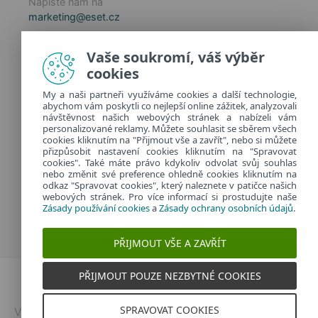
Napište nám na
marketing@eset.cz
Zásady používání cookies
Vaše soukromí, váš výběr
Zásady ochrany osobních údajů
cookies
Spravovat cookies
My a naši partneři využíváme cookies a další technologie,
Provozuje:
abychom vám poskytli co nejlepší online zážitek, analyzovali
ESET software spol. s r.o.
návštěvnost našich webových stránek a nabízeli vám
personalizované reklamy. Můžete souhlasit se sběrem všech
Classic 7 Business Park, Jankovcova 1037/49
cookies kliknutím na "Přijmout vše a zavřít", nebo si můžete
170 00 Praha 7, Česká republika
přizpůsobit nastavení cookies kliknutím na "Spravovat
IČ: 26467593
cookies". Také máte právo kdykoliv odvolat svůj souhlas
nebo změnit své preference ohledně cookies kliknutím na
odkaz "Spravovat cookies", který naleznete v patičce našich
webových stránek. Pro více informací si prostudujte naše
Zásady používání cookies
a
Zásady ochrany osobních údajů
.
PŘIJMOUT VŠE A ZAVŘÍT
PŘIJMOUT POUZE NEZBYTNÉ COOKIES
Dvojklik.cz
SPRAVOVAT COOKIES
Vytvořeno v
ESETu
| © 2026 | Všechna práva