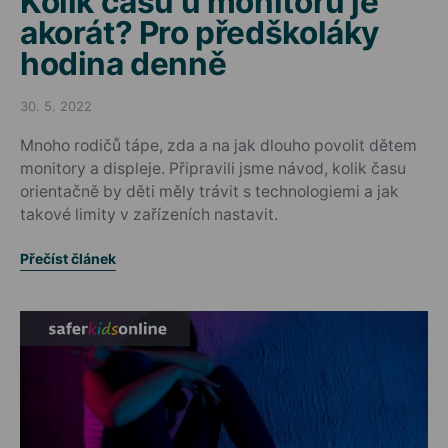
Kolik času u monitoru je
akorát? Pro předškoláky
hodina denně
30. 5. 2022
Posted on
Mnoho rodičů tápe, zda a na jak dlouho povolit dětem
monitory a displeje. Připravili jsme návod, kolik času
orientačně by děti měly trávit s technologiemi a jak
takové limity v zařízeních nastavit.
Přečíst článek