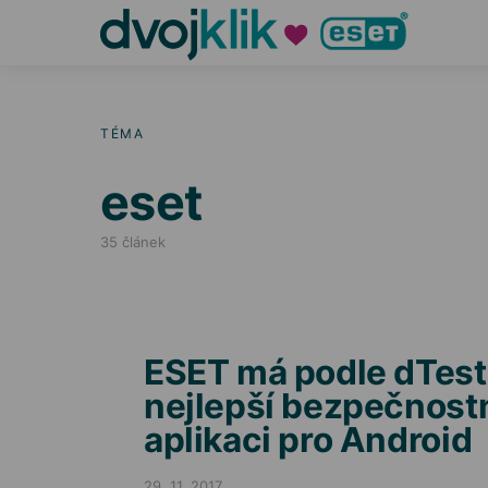
TÉMA
eset
35 článek
ESET má podle dTes
nejlepší bezpečnost
aplikaci pro Android
29. 11. 2017