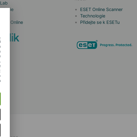
 Lab
ologie
ESET Online Scanner
a to
Technologie
 Kids Online
Přidejte se k ESETu
,
i
m
h
e
.
é
t
o
a