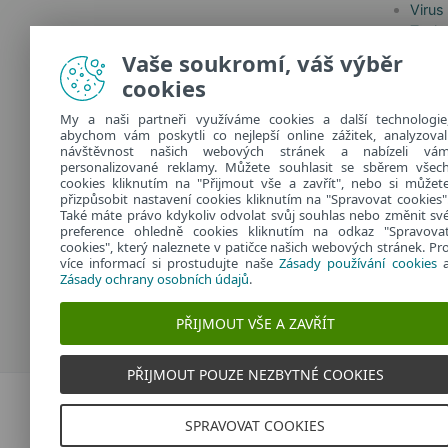
Virus
Techn
Odebírat Dvojklik.cz
Jak n
Vaše soukromí, váš výběr
Safer
cookies
Další informace o zpracování
osobních údajů najdete v našich
My a naši partneři využíváme cookies a další technologie
abychom vám poskytli co nejlepší online zážitek, analyzoval
zásadách ochrany osobních údajů
.
návštěvnost našich webových stránek a nabízeli vá
personalizované reklamy. Můžete souhlasit se sběrem všec
cookies kliknutím na "Přijmout vše a zavřít", nebo si můžet
přizpůsobit nastavení cookies kliknutím na "Spravovat cookies"
Také máte právo kdykoliv odvolat svůj souhlas nebo změnit sv
preference ohledně cookies kliknutím na odkaz "Spravova
cookies", který naleznete v patičce našich webových stránek. Pr
více informací si prostudujte naše
Zásady používání cookies
Zásady ochrany osobních údajů
.
PŘIJMOUT VŠE A ZAVŘÍT
PŘIJMOUT POUZE NEZBYTNÉ COOKIES
Dvojklik.cz
SPRAVOVAT COOKIES