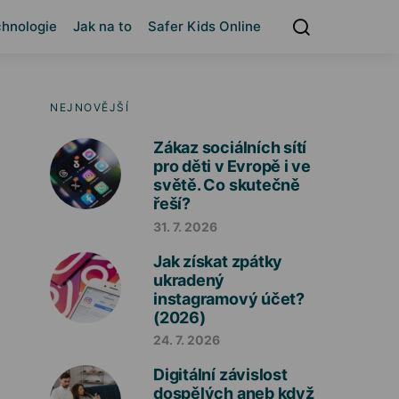
hnologie
Jak na to
Safer Kids Online
NEJNOVĚJŠÍ
Zákaz sociálních sítí
pro děti v Evropě i ve
světě. Co skutečně
řeší?
31. 7. 2026
Jak získat zpátky
ukradený
instagramový účet?
(2026)
24. 7. 2026
Digitální závislost
dospělých aneb když