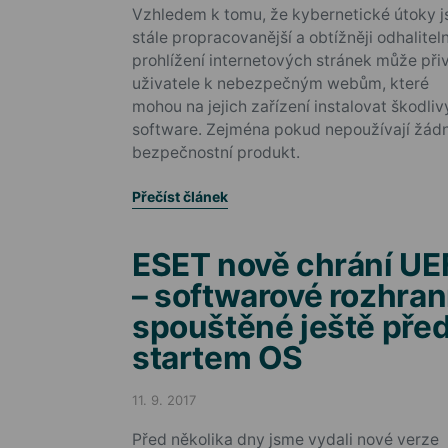
Vzhledem k tomu, že kybernetické útoky j
stále propracovanější a obtížněji odhalitel
prohlížení internetových stránek může při
uživatele k nebezpečným webům, které
mohou na jejich zařízení instalovat škodliv
software. Zejména pokud nepoužívají žád
bezpečnostní produkt.
Přečíst článek
ESET nově chrání UE
– softwarové rozhran
spouštěné ještě pře
startem OS
11. 9. 2017
Posted on
Před několika dny jsme vydali nové verze