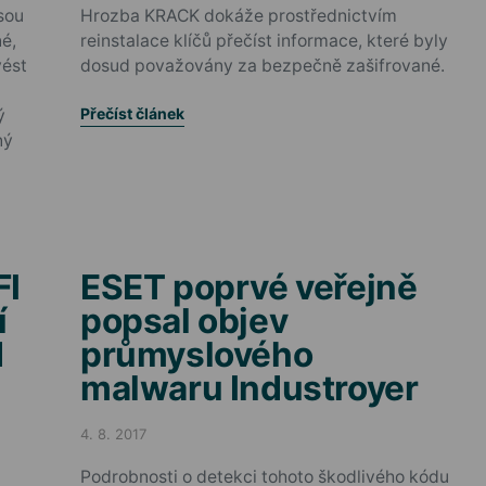
sou
Hrozba KRACK dokáže prostřednictvím
né,
reinstalace klíčů přečíst informace, které byly
vést
dosud považovány za bezpečně zašifrované.
Přečíst článek
ý
ný
FI
ESET poprvé veřejně
í
popsal objev
d
průmyslového
malwaru Industroyer
4. 8. 2017
Posted on
Podrobnosti o detekci tohoto škodlivého kódu