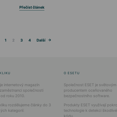
Přečíst článek
Stránkování příspěvků
1
2
3
4
Další
KLIKU
O ESETU
 je internetový magazín
Společnost ESET je světovým
 zaměstnanci společnosti
producentem oceňovaného
 od roku 2010.
bezpečnostního software.
liku rozdělujeme články do 3
Produkty ESET využívají pokro
ých kategorií:
technologie k detekci škodliv
kódu.