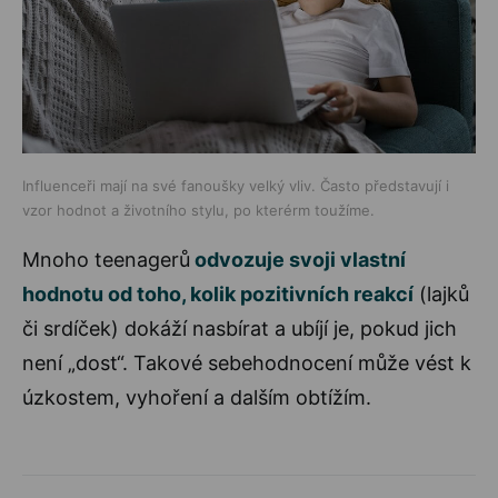
Influenceři mají na své fanoušky velký vliv. Často představují i
vzor hodnot a životního stylu, po kterérm toužíme.
Mnoho teenagerů
odvozuje svoji vlastní
hodnotu od toho, kolik pozitivních reakcí
(lajků
či srdíček) dokáží nasbírat a ubíjí je, pokud jich
není „dost“. Takové sebehodnocení může vést k
úzkostem, vyhoření a dalším obtížím.