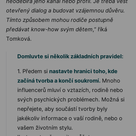
neodebírá jeho kanál nebo profil. Je třeba vést
otevřený dialog a budovat vzájemnou důvěru.
Tímto způsobem mohou rodiče postupně
předávat know-how svým dětem
,“ říká
Tomková.
Domluvte si několik základních pravidel:
1. Předem si
nastavte hranici toho, kde
začíná tvorba a končí soukromí.
Mnoho
influencerů mluví o vztazích, rodině nebo
svých psychických problémech. Možná si
nepřejete, aby součástí tvorby byly
jakékoliv informace o vaší rodině, nebo o
vašem životním stylu.