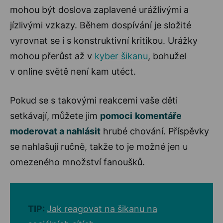
mohou být doslova zaplavené urážlivými a
jízlivými vzkazy. Během dospívání je složité
vyrovnat se i s konstruktivní kritikou. Urážky
mohou přerůst až v
kyber šikanu
, bohužel
v online světě není kam utéct.
Pokud se s takovými reakcemi vaše děti
setkávají, můžete jim
pomoci
komentáře
moderovat a nahlásit
hrubé chování. Příspěvky
se nahlašují ručně, takže to je možné jen u
omezeného množství fanoušků.
TIP:
Jak reagovat na šikanu na