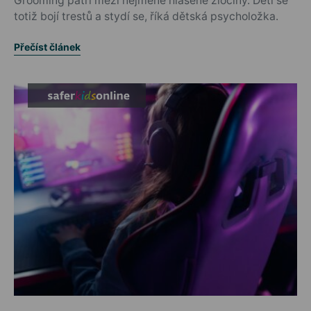
Grooming patří mezi nejméně hlášené zločiny. Děti se
totiž bojí trestů a stydí se, říká dětská psycholožka.
Přečíst článek