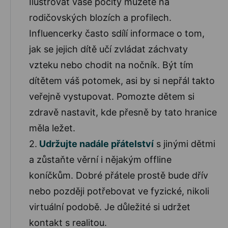
Ilustrovat vaše pocity můžete na
rodičovských blozích a profilech.
Influencerky často sdílí informace o tom,
jak se jejich dítě učí zvládat záchvaty
vzteku nebo chodit na nočník. Být tím
dítětem váš potomek, asi by si nepřál takto
veřejně vystupovat. Pomozte dětem si
zdravě nastavit, kde přesně by tato hranice
měla ležet.
2.
Udržujte nadále přátelství
s jinými dětmi
a zůstaňte věrní i nějakým offline
koníčkům. Dobré přátele prostě bude dřív
nebo později potřebovat ve fyzické, nikoli
virtuální podobě. Je důležité si udržet
kontakt s realitou.