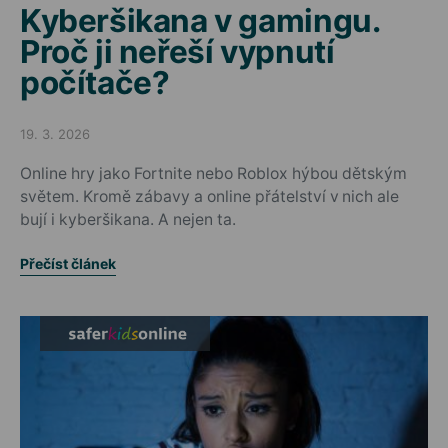
Kyberšikana v gamingu.
Proč ji neřeší vypnutí
počítače?
19. 3. 2026
Posted on
Online hry jako Fortnite nebo Roblox hýbou dětským
světem. Kromě zábavy a online přátelství v nich ale
bují i kyberšikana. A nejen ta.
Přečíst článek