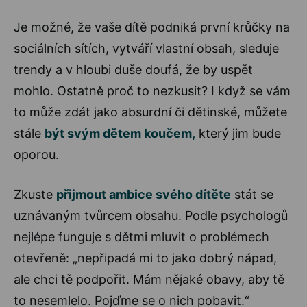
Je možné, že vaše dítě podniká první krůčky na
sociálních sítích, vytváří vlastní obsah, sleduje
trendy a v hloubi duše doufá, že by uspět
mohlo. Ostatně proč to nezkusit? I když se vám
to může zdát jako absurdní či dětinské, můžete
stále
být svým dětem koučem,
který jim bude
oporou.
Zkuste
přijmout ambice svého dítěte
stát se
uznávaným tvůrcem obsahu. Podle psychologů
nejlépe funguje s dětmi mluvit o problémech
otevřeně: „nepřipadá mi to jako dobrý nápad,
ale chci tě podpořit. Mám nějaké obavy, aby tě
to nesemlelo. Pojďme se o nich pobavit.“