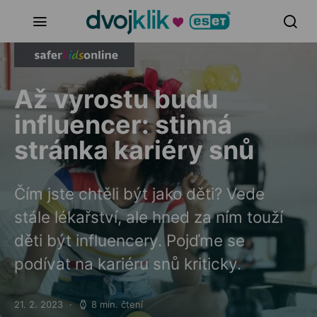
Až vyrostu budu
influencer: stinná
stránka kariéry snů
Čím jste chtěli být jako děti? Vede
stále lékařství, ale hned za ním touží
děti být influencery. Pojďme se
podívat na kariéru snů kriticky.
21. 2. 2023
8 min. čtení
Posted on