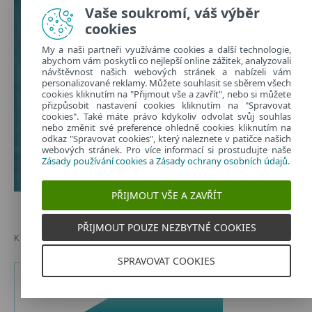
Vaše soukromí, váš výběr
cookies
My a naši partneři využíváme cookies a další technologie,
abychom vám poskytli co nejlepší online zážitek, analyzovali
návštěvnost našich webových stránek a nabízeli vám
personalizované reklamy. Můžete souhlasit se sběrem všech
cookies kliknutím na "Přijmout vše a zavřít", nebo si můžete
přizpůsobit nastavení cookies kliknutím na "Spravovat
cookies". Také máte právo kdykoliv odvolat svůj souhlas
nebo změnit své preference ohledně cookies kliknutím na
odkaz "Spravovat cookies", který naleznete v patičce našich
webových stránek. Pro více informací si prostudujte naše
Zásady používání cookies
a
Zásady ochrany osobních údajů
.
PŘIJMOUT VŠE A ZAVŘÍT
PŘIJMOUT POUZE NEZBYTNÉ COOKIES
KONVERZAČNÍ KARTY PRO DĚTI A RODIČE
SPRAVOVAT COOKIES