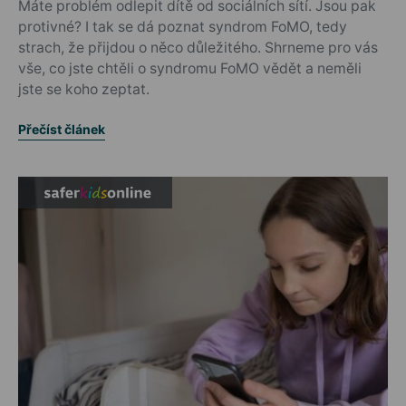
Máte problém odlepit dítě od sociálních sítí. Jsou pak
protivné? I tak se dá poznat syndrom FoMO, tedy
strach, že přijdou o něco důležitého. Shrneme pro vás
vše, co jste chtěli o syndromu FoMO vědět a neměli
jste se koho zeptat.
Přečíst článek