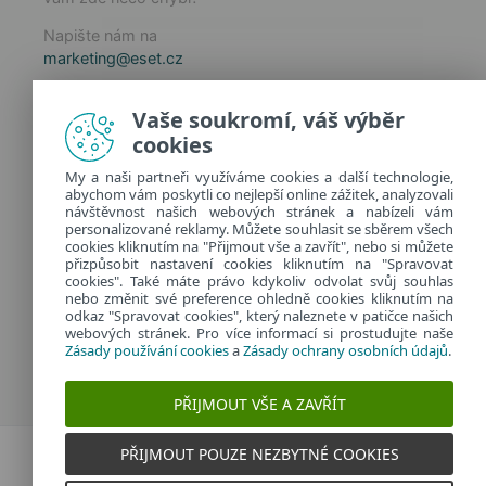
Napište nám na
marketing@eset.cz
Zásady používání cookies
Vaše soukromí, váš výběr
Zásady ochrany osobních údajů
cookies
Spravovat cookies
My a naši partneři využíváme cookies a další technologie,
Provozuje:
abychom vám poskytli co nejlepší online zážitek, analyzovali
ESET software spol. s r.o.
návštěvnost našich webových stránek a nabízeli vám
personalizované reklamy. Můžete souhlasit se sběrem všech
Classic 7 Business Park, Jankovcova 1037/49
cookies kliknutím na "Přijmout vše a zavřít", nebo si můžete
170 00 Praha 7, Česká republika
přizpůsobit nastavení cookies kliknutím na "Spravovat
IČ: 26467593
cookies". Také máte právo kdykoliv odvolat svůj souhlas
nebo změnit své preference ohledně cookies kliknutím na
odkaz "Spravovat cookies", který naleznete v patičce našich
webových stránek. Pro více informací si prostudujte naše
Zásady používání cookies
a
Zásady ochrany osobních údajů
.
PŘIJMOUT VŠE A ZAVŘÍT
PŘIJMOUT POUZE NEZBYTNÉ COOKIES
Dvojklik.cz