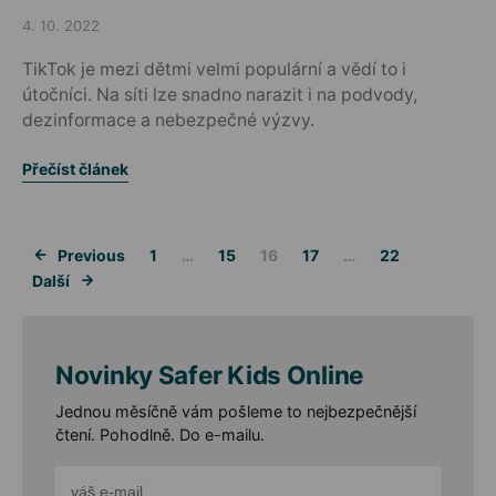
4. 10. 2022
Posted on
TikTok je mezi dětmi velmi populární a vědí to i
útočníci. Na síti lze snadno narazit i na podvody,
dezinformace a nebezpečné výzvy.
Přečíst článek
Stránkování 
Previous
1
…
15
16
17
…
22
Další
Novinky Safer Kids Online
Jednou měsíčně vám pošleme to nejbezpečnější
čtení. Pohodlně. Do e-mailu.